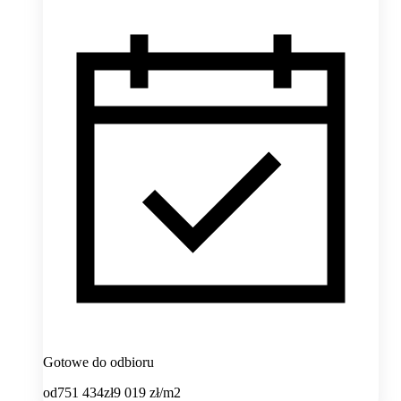
Gotowe do odbioru
od
751 434
zł
9 019
zł/m2