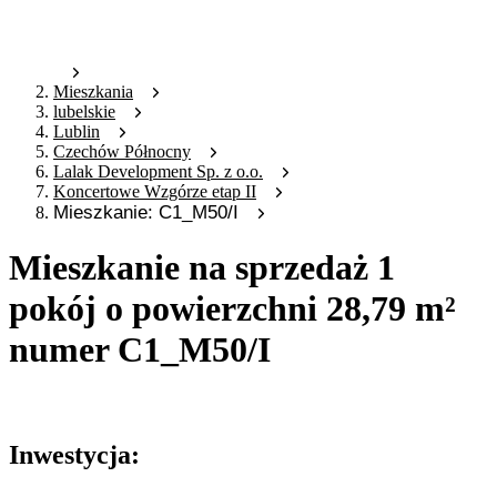
Mieszkania
lubelskie
Lublin
Czechów Północny
Lalak Development Sp. z o.o.
Koncertowe Wzgórze etap II
Mieszkanie: C1_M50/I
Mieszkanie na sprzedaż 1
pokój o powierzchni 28,79 m²
numer C1_M50/I
Oferta archiwalna
Inwestycja: