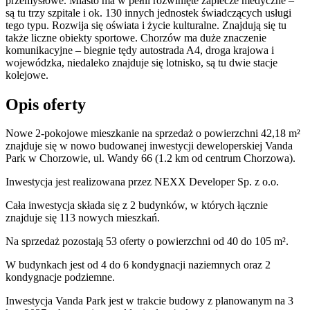
przemysłowe. Miasto ma w pełni rozwinięte zaplecze medyczne –
są tu trzy szpitale i ok. 130 innych jednostek świadczących usługi
tego typu. Rozwija się oświata i życie kulturalne. Znajdują się tu
także liczne obiekty sportowe. Chorzów ma duże znaczenie
komunikacyjne – biegnie tędy autostrada A4, droga krajowa i
wojewódzka, niedaleko znajduje się lotnisko, są tu dwie stacje
kolejowe.
Opis oferty
Nowe 2-pokojowe mieszkanie na sprzedaż o powierzchni 42,18 m²
znajduje się w nowo
budowanej
inwestycji deweloperskiej
Vanda
Park
w Chorzowie
,
ul. Wandy
66
(1.2 km od centrum Chorzowa).
Inwestycja
jest realizowana
przez
NEXX Developer Sp. z o.o.
Cała inwestycja składa się z
2
budynków
,
w których
łącznie
znajduje się 113 nowych mieszkań.
Na sprzedaż pozostają 53 oferty o powierzchni od 40 do 105 m².
W budynkach jest od 4 do 6 kondygnacji naziemnych
oraz 2
kondygnacje podziemne.
Inwestycja Vanda Park jest w trakcie budowy z planowanym na 3