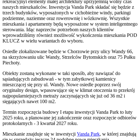
rekreacyjnyi elementy małej architektury uprzyjemnią wolny czas
naszych mieszkańców. Inwestycja Vanda Park składać się będzie z
trzech budynków, wyposażonych w cichobieżne windy, parkingi
podziemne, naziemne oraz rowerownię i wózkownię. Wszystkie
mieszkania i apartamenty będą wyposażone w system inteligentnego
sterowania. Idąc naprzeciw potrzebom naszych klientów
wprowadziliśmy również możliwość wykończenia mieszkania POD
KLUCZ w wielu wariantach do wyboru.
Osiedle zlokalizowane będzie w Chorzowie przy ulicy Wandy 66,
na skrzyżowaniu ulic Wandy, Strzelców Bytomskich oraz 75 Pułku
Piechoty.
Obiekty zostaną wykonane w taki sposób, aby nawiązać do
sąsiadujących zabudowań - w tym zabytkowej kamienicy
mieszczącej się przy ul. Wandy. Nowe osiedle poprzez swój
oryginalny design, wpasowujące się w klimat otoczenia to przekrój
najpopularniejszych metraży zaczynających się już od 36 m2 i
sięgających nawet 100 m2.
Termin rozpoczęcia budowy I etapu inwestycji Vanda Park to luty
2025 roku, a planowane jej zakończenie oraz rozpoczęcie odbiorów
protokolarnych - 3 kwartał 2027 roku.
Mieszkanie
znajduje się w inwestycji
Vanda Park
, w której
znajdują
się w sprzedaży jeszcze
24
podobne nowe mieszkania
.