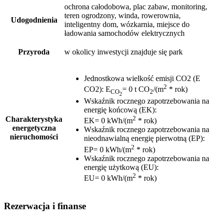
ochrona całodobowa, plac zabaw, monitoring,
teren ogrodzony, winda, rowerownia,
Udogodnienia
inteligentny dom, wózkarnia, miejsce do
ładowania samochodów elektrycznych
Przyroda
w okolicy inwestycji znajduje się park
Jednostkowa wielkość emisji CO2 (E
2
CO2)
:
E
= 0 t CO
/(m
* rok)
CO
2
2
Wskaźnik rocznego zapotrzebowania na
energię końcową (EK)
:
2
Charakterystyka
EK= 0 kWh/(m
* rok)
energetyczna
Wskaźnik rocznego zapotrzebowania na
nieruchomości
nieodnawialną energię pierwotną (EP)
:
2
EP= 0 kWh/(m
* rok)
Wskaźnik rocznego zapotrzebowania na
energię użytkową (EU)
:
2
EU= 0 kWh/(m
* rok)
Rezerwacja i finanse