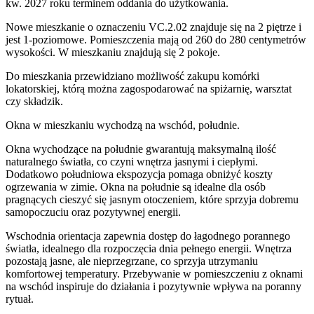
kw. 2027 roku terminem oddania do użytkowania
.
Nowe mieszkanie
o oznaczeniu
VC.2.02
znajduje się na 2 piętrze
i
jest
1
-poziomow
e
. Pomieszczenia mają
od 260 do 280
centymetrów
wysokości. W
mieszkaniu
znajdują
się
2
pokoje
.
Do
mieszkania
przewidziano możliwość zakupu komórki
lokatorskiej
, którą można zagospodarować na spiżarnię, warsztat
czy składzik.
Okna w mieszkaniu wychodzą na wschód, południe.
Okna wychodzące na południe gwarantują maksymalną ilość
naturalnego światła, co czyni wnętrza jasnymi i ciepłymi.
Dodatkowo południowa ekspozycja pomaga obniżyć koszty
ogrzewania w zimie. Okna na południe są idealne dla osób
pragnących cieszyć się jasnym otoczeniem, które sprzyja dobremu
samopoczuciu oraz pozytywnej energii.
Wschodnia orientacja zapewnia dostęp do łagodnego porannego
światła, idealnego dla rozpoczęcia dnia pełnego energii. Wnętrza
pozostają jasne, ale nieprzegrzane, co sprzyja utrzymaniu
komfortowej temperatury. Przebywanie w pomieszczeniu z oknami
na wschód inspiruje do działania i pozytywnie wpływa na poranny
rytuał.