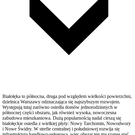
Białołęka to północna, druga pod względem wielkości powierzchni,
dzielnica Warszawy odznaczająca się najszybszym rozwojem.
Występują tutaj zarówno osiedla domów jednorodzinnych w
północnej części obszaru, jak również wysoka, nowoczesna
zabudowa mieszkaniowa. Dużą popularnością nadal cieszą się
białołęckie osiedla z wielkiej płyty: Nowy Tarchomin, Nowodwory
i Nowe Świdry. W strefie centralnej i południowej rozwija się
infrastruktura handlowo-usługowa, więc obszar ten ma szansę stać