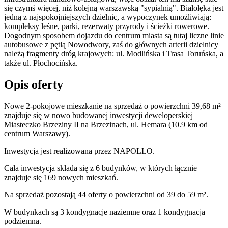
się czymś więcej, niż kolejną warszawską "sypialnią". Białołęka jest
jedną z najspokojniejszych dzielnic, a wypoczynek umożliwiają:
kompleksy leśne, parki, rezerwaty przyrody i ścieżki rowerowe.
Dogodnym sposobem dojazdu do centrum miasta są tutaj liczne linie
autobusowe z pętlą Nowodwory, zaś do głównych arterii dzielnicy
należą fragmenty dróg krajowych: ul. Modlińska i Trasa Toruńska, a
także ul. Płochocińska.
Opis oferty
Nowe 2-pokojowe mieszkanie na sprzedaż o powierzchni 39,68 m²
znajduje się w nowo
budowanej
inwestycji deweloperskiej
Miasteczko Brzeziny II
na Brzezinach
,
ul. Hemara
(10.9 km od
centrum Warszawy).
Inwestycja
jest realizowana
przez
NAPOLLO.
Cała inwestycja składa się z
6
budynków
,
w których
łącznie
znajduje się 169 nowych mieszkań.
Na sprzedaż pozostają 44 oferty o powierzchni od 39 do 59 m².
W budynkach są 3 kondygnacje naziemne
oraz 1 kondygnacja
podziemna.