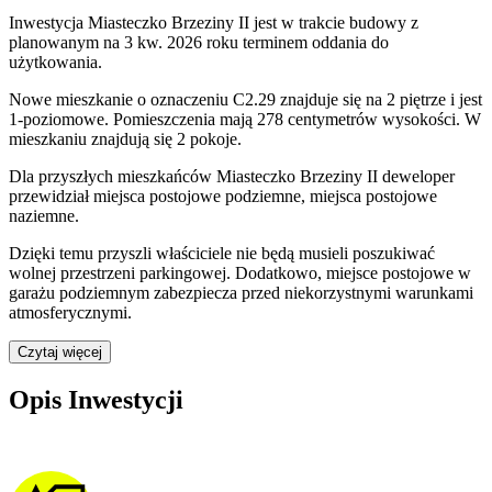
Inwestycja Miasteczko Brzeziny II jest w trakcie budowy z
planowanym na 3 kw. 2026 roku terminem oddania do
użytkowania
.
Nowe mieszkanie
o oznaczeniu
C2.29
znajduje się na 2 piętrze
i jest
1
-poziomow
e
. Pomieszczenia mają
278
centymetrów wysokości. W
mieszkaniu
znajdują
się
2
pokoje
.
Dla przyszłych mieszkańców
Miasteczko Brzeziny II
deweloper
przewidział
miejsca postojowe podziemne, miejsca postojowe
naziemne
.
Dzięki temu przyszli właściciele nie będą musieli poszukiwać
wolnej przestrzeni parkingowej.
Dodatkowo, miejsce postojowe w
garażu podziemnym zabezpiecza przed niekorzystnymi warunkami
atmosferycznymi.
Czytaj więcej
Opis Inwestycji