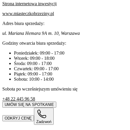
Strona internetowa inwestycji
www.miasteczkobrzeziny.pl
Adres biura sprzedaży:
ul. Mariana Hemara 9A m. 10, Warszawa
Godziny otwarcia biura sprzedaży:
Poniedziałek:
09:00
-
17:00
Wtorek:
09:00
-
18:00
Środa:
09:00
-
17:00
Czwartek:
09:00
-
17:00
Piątek:
09:00
-
17:00
Sobota:
10:00
-
14:00
Sobota po wcześniejszym umówieniu się
+48 22 445 96 58
UMÓW SIĘ NA SPOTKANIE
ODKRYJ CENĘ
Zadzwoń