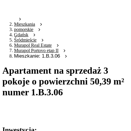
Mieszkania
pomorskie
Gdańsk
Śródmieście
Murapol Real Estate
Murapol Portovo etap II
Mieszkanie: 1.B.3.06
Apartament na sprzedaż 3
pokoje o powierzchni 50,39 m²
numer 1.B.3.06
Oferta archiwalna
Oferta nieaktywna
Inwestycja: