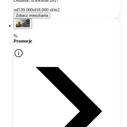
Oddanie: II kwartał 2027
od
539 000
zł
18 000
zł/m2
Zobacz mieszkania
%
Promocje