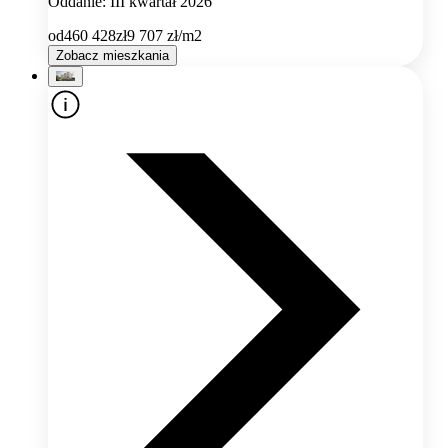
Oddanie: III kwartał 2026
od
460 428
zł
9 707
zł/m2
Zobacz mieszkania