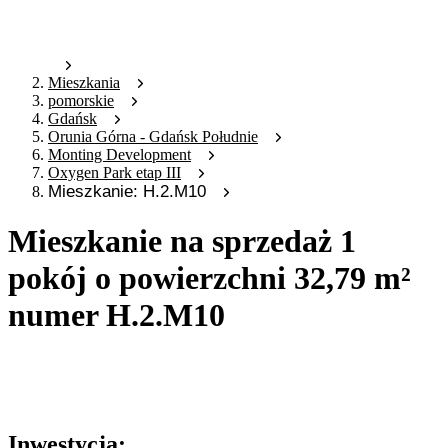
Mieszkania
pomorskie
Gdańsk
Orunia Górna - Gdańsk Południe
Monting Development
Oxygen Park etap III
Mieszkanie: H.2.M10
Mieszkanie na sprzedaż 1
pokój o powierzchni 32,79 m²
numer H.2.M10
Oferta archiwalna
Oferta nieaktywna
Inwestycja: