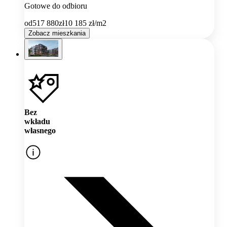
Gotowe do odbioru
od
517 880
zł
10 185
zł/m2
Zobacz mieszkania
Bez
wkładu
własnego