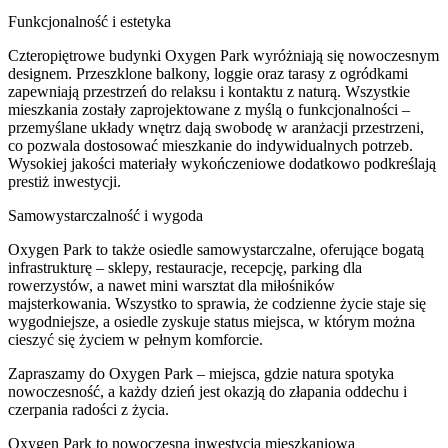
Funkcjonalność i estetyka
Czteropiętrowe budynki Oxygen Park wyróżniają się nowoczesnym
designem. Przeszklone balkony, loggie oraz tarasy z ogródkami
zapewniają przestrzeń do relaksu i kontaktu z naturą. Wszystkie
mieszkania zostały zaprojektowane z myślą o funkcjonalności –
przemyślane układy wnętrz dają swobodę w aranżacji przestrzeni,
co pozwala dostosować mieszkanie do indywidualnych potrzeb.
Wysokiej jakości materiały wykończeniowe dodatkowo podkreślają
prestiż inwestycji.
Samowystarczalność i wygoda
Oxygen Park to także osiedle samowystarczalne, oferujące bogatą
infrastrukturę – sklepy, restauracje, recepcję, parking dla
rowerzystów, a nawet mini warsztat dla miłośników
majsterkowania. Wszystko to sprawia, że codzienne życie staje się
wygodniejsze, a osiedle zyskuje status miejsca, w którym można
cieszyć się życiem w pełnym komforcie.
Zapraszamy do Oxygen Park – miejsca, gdzie natura spotyka
nowoczesność, a każdy dzień jest okazją do złapania oddechu i
czerpania radości z życia.
Oxygen Park to nowoczesna inwestycja mieszkaniowa