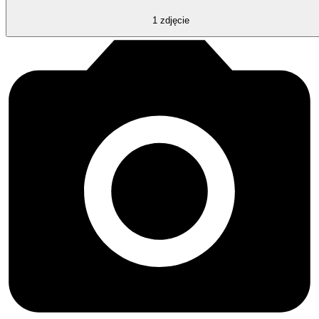
1
zdjęcie