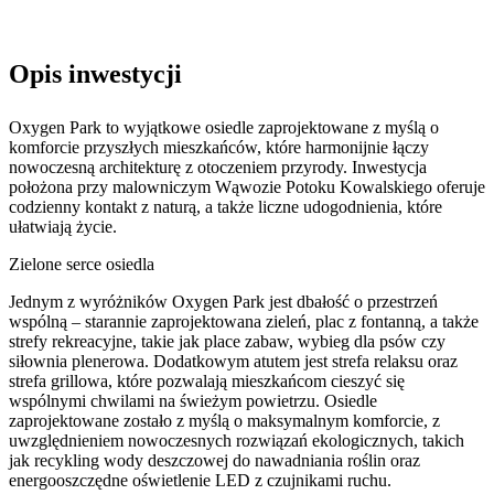
Opis inwestycji
Oxygen Park to wyjątkowe osiedle zaprojektowane z myślą o
komforcie przyszłych mieszkańców, które harmonijnie łączy
nowoczesną architekturę z otoczeniem przyrody. Inwestycja
położona przy malowniczym Wąwozie Potoku Kowalskiego oferuje
codzienny kontakt z naturą, a także liczne udogodnienia, które
ułatwiają życie.
Zielone serce osiedla
Jednym z wyróżników Oxygen Park jest dbałość o przestrzeń
wspólną – starannie zaprojektowana zieleń, plac z fontanną, a także
strefy rekreacyjne, takie jak place zabaw, wybieg dla psów czy
siłownia plenerowa. Dodatkowym atutem jest strefa relaksu oraz
strefa grillowa, które pozwalają mieszkańcom cieszyć się
wspólnymi chwilami na świeżym powietrzu. Osiedle
zaprojektowane zostało z myślą o maksymalnym komforcie, z
uwzględnieniem nowoczesnych rozwiązań ekologicznych, takich
jak recykling wody deszczowej do nawadniania roślin oraz
energooszczędne oświetlenie LED z czujnikami ruchu.