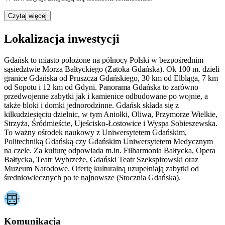
Czytaj więcej
Lokalizacja inwestycji
Gdańsk to miasto położone na północy Polski w bezpośrednim
sąsiedztwie Morza Bałtyckiego (Zatoka Gdańska). Ok 100 m. dzieli
granice Gdańska od Pruszcza Gdańskiego, 30 km od Elbląga, 7 km
od Sopotu i 12 km od Gdyni. Panorama Gdańska to zarówno
przedwojenne zabytki jak i kamienice odbudowane po wojnie, a
także bloki i domki jednorodzinne. Gdańsk składa się z
kilkudziesięciu dzielnic, w tym Aniołki, Oliwa, Przymorze Wielkie,
Strzyża, Śródmieście, Ujeścisko-Łostowice i Wyspa Sobieszewska.
To ważny ośrodek naukowy z Uniwersytetem Gdańskim,
Politechniką Gdańską czy Gdańskim Uniwersytetem Medycznym
na czele. Za kulturę odpowiada m.in. Filharmonia Bałtycka, Opera
Bałtycka, Teatr Wybrzeże, Gdański Teatr Szekspirowski oraz
Muzeum Narodowe. Ofertę kulturalną uzupełniają zabytki od
średniowiecznych po te najnowsze (Stocznia Gdańska).
Komunikacja