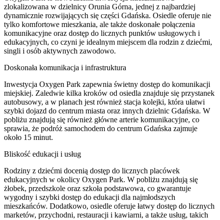
zlokalizowana w dzielnicy Orunia Górna, jednej z najbardziej
dynamicznie rozwijających się części Gdańska. Osiedle oferuje nie
tylko komfortowe mieszkania, ale także doskonałe połączenia
komunikacyjne oraz dostęp do licznych punktów usługowych i
edukacyjnych, co czyni je idealnym miejscem dla rodzin z dziećmi,
singli i osób aktywnych zawodowo.
Doskonała komunikacja i infrastruktura
Inwestycja Oxygen Park zapewnia świetny dostęp do komunikacji
miejskiej. Zaledwie kilka kroków od osiedla znajduje się przystanek
autobusowy, a w planach jest również stacja kolejki, która ułatwi
szybki dojazd do centrum miasta oraz innych dzielnic Gdańska. W
pobliżu znajdują się również główne arterie komunikacyjne, co
sprawia, że podróż samochodem do centrum Gdańska zajmuje
około 15 minut.
Bliskość edukacji i usług
Rodziny z dziećmi docenią dostęp do licznych placówek
edukacyjnych w okolicy Oxygen Park. W pobliżu znajdują się
żłobek, przedszkole oraz szkoła podstawowa, co gwarantuje
wygodny i szybki dostęp do edukacji dla najmłodszych
mieszkańców. Dodatkowo, osiedle oferuje łatwy dostęp do licznych
marketów, przychodni, restauracji i kawiarni, a także usług, takich