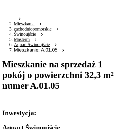
Mieszkania
zachodniopomorskie
Świnoujście
Masterm
Aquart Świnoujście
Mieszkanie: A.01.05
Mieszkanie na sprzedaż 1
pokój o powierzchni 32,3 m²
numer A.01.05
Oferta nieaktywna
Inwestycja:
Aquart Świnoujście