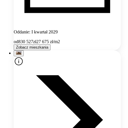
Oddanie: I kwartał 2029
od
830 527
zł
27 675
zł/m2
Zobacz mieszkania