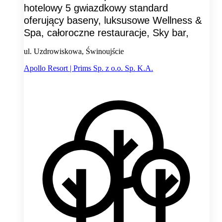
hotelowy 5 gwiazdkowy standard
oferujący baseny, luksusowe Wellness &
Spa, całoroczne restauracje, Sky bar,
ul. Uzdrowiskowa, Świnoujście
Apollo Resort | Prims Sp. z o.o. Sp. K.A.