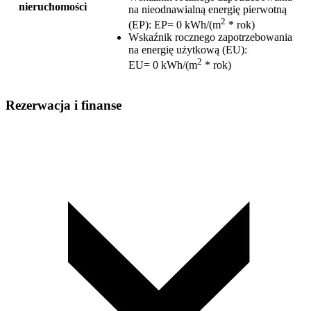
nieruchomości
na nieodnawialną energię pierwotną
2
(EP)
:
EP= 0 kWh/(m
* rok)
Wskaźnik rocznego zapotrzebowania
na energię użytkową (EU)
:
2
EU= 0 kWh/(m
* rok)
Rezerwacja i finanse