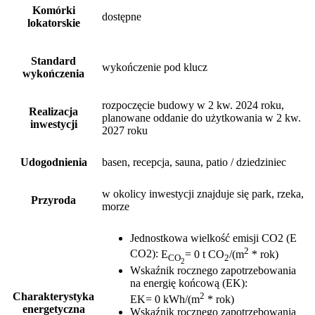
Komórki
dostępne
lokatorskie
Standard
wykończenie pod klucz
wykończenia
rozpoczęcie budowy w 2 kw. 2024 roku,
Realizacja
planowane oddanie do użytkowania w 2 kw.
inwestycji
2027 roku
Udogodnienia
basen, recepcja, sauna, patio / dziedziniec
w okolicy inwestycji znajduje się park, rzeka,
Przyroda
morze
Jednostkowa wielkość emisji CO2 (E
2
CO2)
:
E
= 0 t CO
/(m
* rok)
CO
2
2
Wskaźnik rocznego zapotrzebowania
na energię końcową (EK)
:
2
Charakterystyka
EK= 0 kWh/(m
* rok)
energetyczna
Wskaźnik rocznego zapotrzebowania