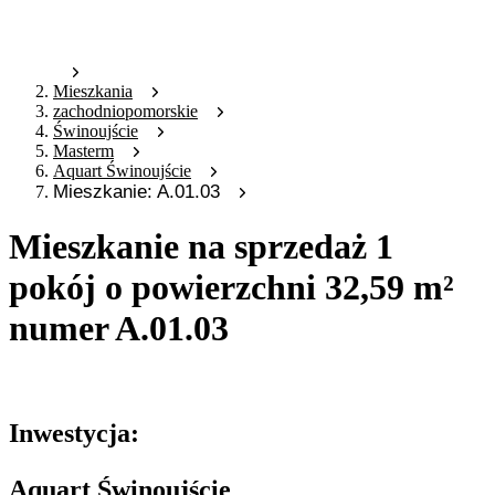
Mieszkania
zachodniopomorskie
Świnoujście
Masterm
Aquart Świnoujście
Mieszkanie: A.01.03
Mieszkanie na sprzedaż 1
pokój o powierzchni 32,59 m²
numer A.01.03
Oferta nieaktywna
Inwestycja:
Aquart Świnoujście