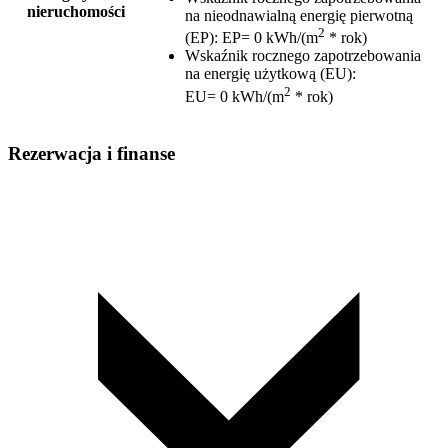
nieruchomości
na nieodnawialną energię pierwotną
2
(EP)
:
EP= 0 kWh/(m
* rok)
Wskaźnik rocznego zapotrzebowania
na energię użytkową (EU)
:
2
EU= 0 kWh/(m
* rok)
Rezerwacja i finanse