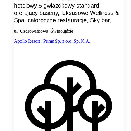
hotelowy 5 gwiazdkowy standard
oferujący baseny, luksusowe Wellness &
Spa, całoroczne restauracje, Sky bar,
ul. Uzdrowiskowa, Świnoujście
Apollo Resort | Prims Sp. z o.o. Sp. K.A.