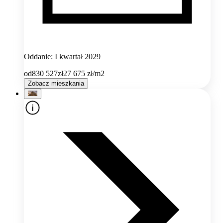
Oddanie: I kwartał 2029
od
830 527
zł
27 675
zł/m2
Zobacz mieszkania