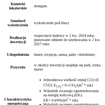
Komórki
dostępne
lokatorskie
Standard
wykończenie pod klucz
wykończenia
rozpoczęcie budowy w 2 kw. 2024 roku,
Realizacja
planowane oddanie do użytkowania w 2 kw.
inwestycji
2027 roku
Udogodnienia
basen, recepcja, sauna, patio / dziedziniec
w okolicy inwestycji znajduje się park, rzeka,
Przyroda
morze
Jednostkowa wielkość emisji CO2 (E
2
CO2)
:
E
= 0 t CO
/(m
* rok)
CO
2
2
Wskaźnik rocznego zapotrzebowania
na energię końcową (EK)
:
2
Charakterystyka
EK= 0 kWh/(m
* rok)
energetyczna
Wskaźnik rocznego zapotrzebowania