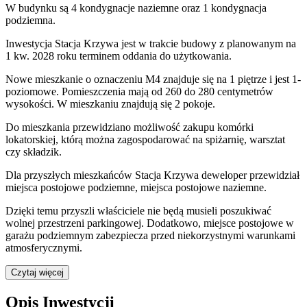
W budynku są 4 kondygnacje naziemne
oraz 1 kondygnacja
podziemna.
Inwestycja Stacja Krzywa jest w trakcie budowy z planowanym na
1 kw. 2028 roku terminem oddania do użytkowania
.
Nowe mieszkanie
o oznaczeniu
M4
znajduje się na 1 piętrze
i jest
1
-
poziomow
e
. Pomieszczenia mają
od 260 do 280
centymetrów
wysokości. W
mieszkaniu
znajdują
się
2
pokoje
.
Do
mieszkania
przewidziano możliwość zakupu komórki
lokatorskiej
, którą można zagospodarować na spiżarnię, warsztat
czy składzik.
Dla przyszłych mieszkańców
Stacja Krzywa
deweloper przewidział
miejsca postojowe podziemne, miejsca postojowe naziemne
.
Dzięki temu przyszli właściciele nie będą musieli poszukiwać
wolnej przestrzeni parkingowej.
Dodatkowo, miejsce postojowe w
garażu podziemnym zabezpiecza przed niekorzystnymi warunkami
atmosferycznymi.
Czytaj więcej
Opis Inwestycji