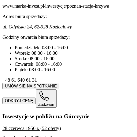
www.marka-invest.pl/inwestycje/poznan-stacja-krzywa
Adres biura sprzedaży:
ul. Gdyńska 24, 62-028 Koziegłowy
Godziny otwarcia biura sprzedaży:
Poniedziałek:
08:00
-
16:00
Wtorek:
08:00
-
16:00
Środa:
08:00
-
16:00
Czwartek:
08:00
-
16:00
Piątek:
08:00
-
16:00
+48 61 640 61 31
UMÓW SIĘ NA SPOTKANIE
ODKRYJ CENĘ
Zadzwoń
Inwestycje w pobliżu na Górczynie
28 czerwca 1956 r. (52 oferty)