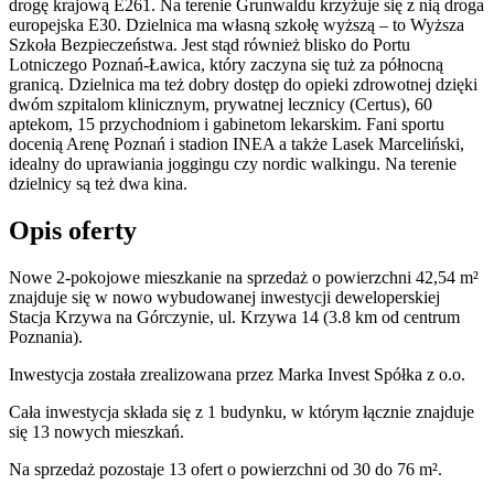
drogę krajową E261. Na terenie Grunwaldu krzyżuje się z nią droga
europejska E30. Dzielnica ma własną szkołę wyższą – to Wyższa
Szkoła Bezpieczeństwa. Jest stąd również blisko do Portu
Lotniczego Poznań-Ławica, który zaczyna się tuż za północną
granicą. Dzielnica ma też dobry dostęp do opieki zdrowotnej dzięki
dwóm szpitalom klinicznym, prywatnej lecznicy (Certus), 60
aptekom, 15 przychodniom i gabinetom lekarskim. Fani sportu
docenią Arenę Poznań i stadion INEA a także Lasek Marceliński,
idealny do uprawiania joggingu czy nordic walkingu. Na terenie
dzielnicy są też dwa kina.
Opis oferty
Nowe 2-pokojowe mieszkanie na sprzedaż o powierzchni 42,54 m²
znajduje się w nowo
wybudowanej
inwestycji deweloperskiej
Stacja Krzywa
na Górczynie
,
ul. Krzywa
14
(3.8 km od centrum
Poznania).
Inwestycja
została zrealizowana
przez
Marka Invest Spółka z o.o.
Cała inwestycja składa się z
1
budynku
,
w którym
łącznie znajduje
się 13 nowych mieszkań.
Na sprzedaż pozostaje 13 ofert o powierzchni od 30 do 76 m².