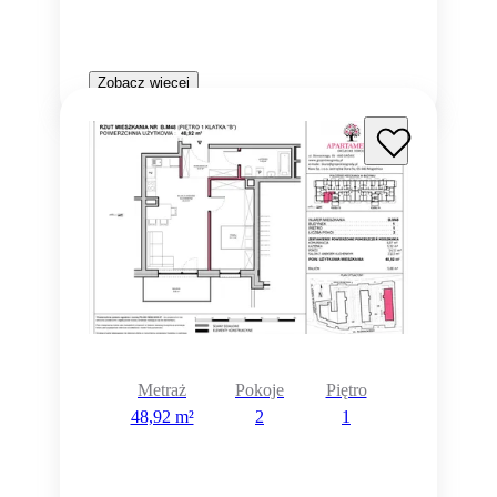
Zobacz więcej
Metraż
Pokoje
Piętro
48,92 m²
2
1