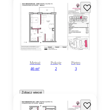
Metraż
Pokoje
Piętro
46 m²
2
3
Zobacz więcej