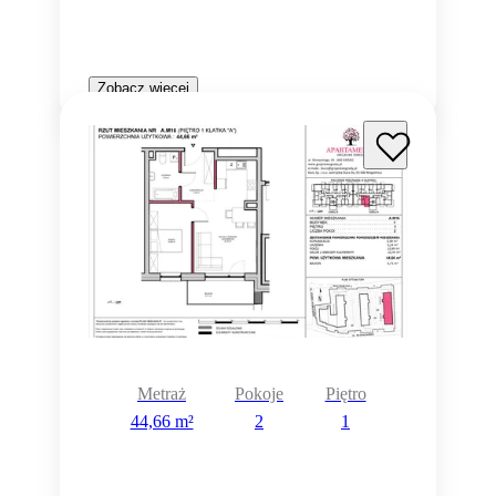
Zobacz więcej
Metraż
Pokoje
Piętro
44,66 m²
2
1