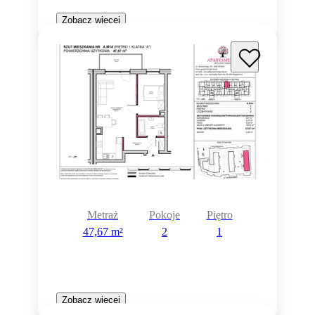
Zobacz więcej
Metraż
Pokoje
Piętro
47,67 m²
2
1
Zobacz więcej