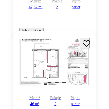
Metraż
Pokoje
Piętro
47,67 m²
2
parter
Zobacz więcej
Metraż
Pokoje
Piętro
46 m²
2
parter