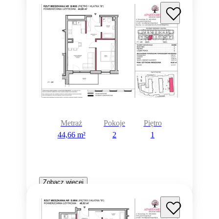
Metraż
Pokoje
Piętro
44,66 m²
2
1
Zobacz więcej