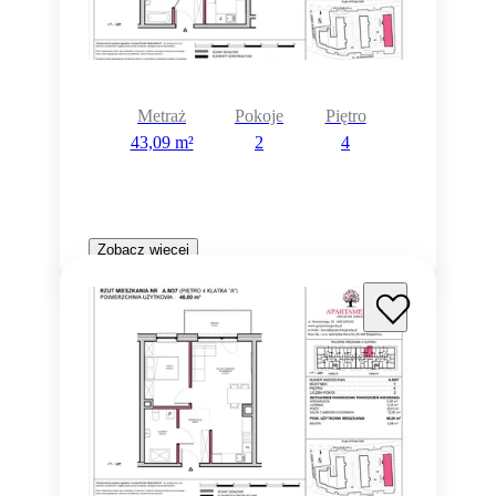
Metraż
Pokoje
Piętro
43,09 m²
2
4
Zobacz więcej