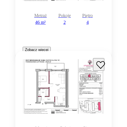
Metraż
Pokoje
Piętro
46 m²
2
4
Zobacz więcej