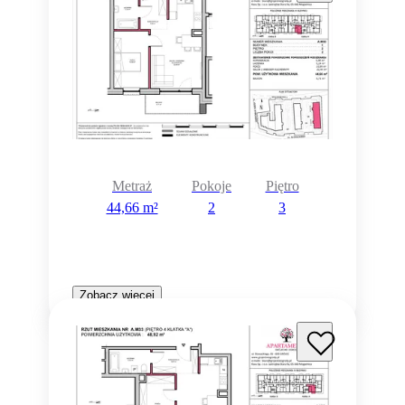
Metraż
Pokoje
Piętro
44,66 m²
2
3
Zobacz więcej