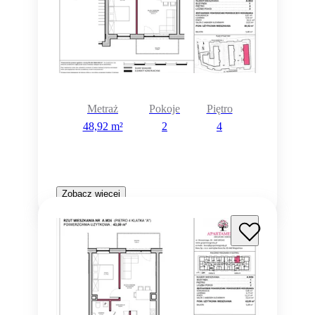
Metraż
Pokoje
Piętro
48,92 m²
2
4
Zobacz więcej