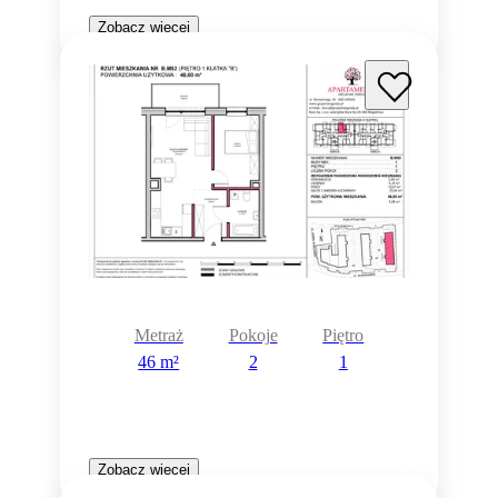
Zobacz więcej
Metraż
Pokoje
Piętro
46 m²
2
1
Zobacz więcej