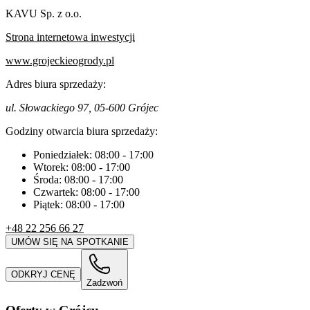
KAVU Sp. z o.o.
Strona internetowa inwestycji
www.grojeckieogrody.pl
Adres biura sprzedaży:
ul. Słowackiego 97, 05-600 Grójec
Godziny otwarcia biura sprzedaży:
Poniedziałek:
08:00
-
17:00
Wtorek:
08:00
-
17:00
Środa:
08:00
-
17:00
Czwartek:
08:00
-
17:00
Piątek:
08:00
-
17:00
+48 22 256 66 27
UMÓW SIĘ NA SPOTKANIE
ODKRYJ CENĘ
Zadzwoń