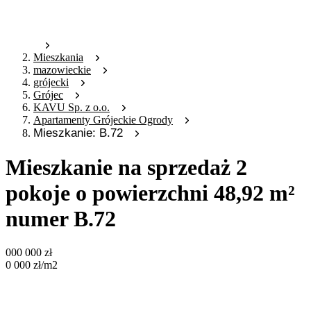
Mieszkania
mazowieckie
grójecki
Grójec
KAVU Sp. z o.o.
Apartamenty Grójeckie Ogrody
Mieszkanie: B.72
Mieszkanie na sprzedaż 2
pokoje o powierzchni 48,92 m²
numer B.72
000 000
zł
0 000
zł
/m2