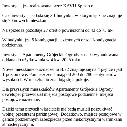
Inwestycja
jest realizowana
przez
KAVU Sp. z o.o.
Cała inwestycja składa się z
1
budynku
,
w którym
łącznie znajduje
się 79 nowych mieszkań.
Na sprzedaż pozostaje 27 ofert o powierzchni od 43 do 73 m².
W budynku jest 5 kondygnacji naziemnych
oraz 1 kondygnacja
podziemna.
Inwestycja Apartamenty Grójeckie Ogrody została wybudowana i
oddana do użytkowania w 4 kw. 2025 roku
.
Nowe mieszkanie
o oznaczeniu
B.72
znajduje się na 4 piętrze
i jest
1
-poziomow
e
. Pomieszczenia mają
od 260 do 280
centymetrów
wysokości. W
mieszkaniu
znajdują
się
2
pokoje
.
Dla przyszłych mieszkańców
Apartamenty Grójeckie Ogrody
deweloper przewidział
miejsca postojowe podziemne, miejsca
postojowe naziemne
.
Dzięki temu przyszli właściciele nie będą musieli poszukiwać
wolnej przestrzeni parkingowej.
Dodatkowo, miejsce postojowe w
garażu podziemnym zabezpiecza przed niekorzystnymi warunkami
atmosferycznymi.