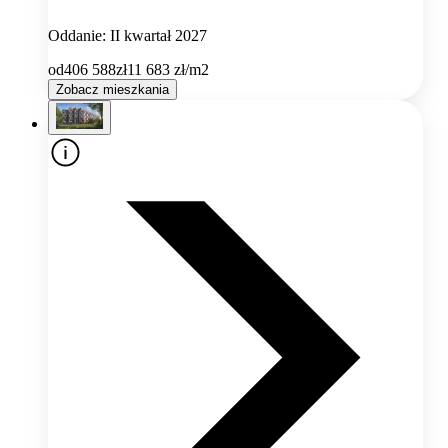
Oddanie: II kwartał 2027
od
406 588
zł
11 683
zł/m2
Zobacz mieszkania