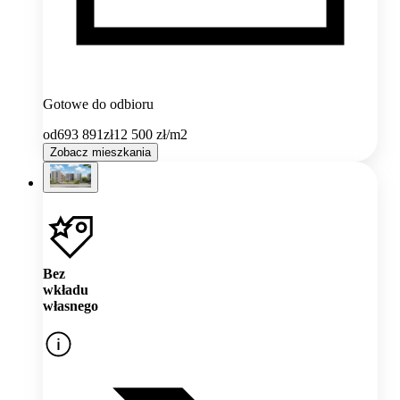
Gotowe do odbioru
od
693 891
zł
12 500
zł/m2
Zobacz mieszkania
Bez
wkładu
własnego