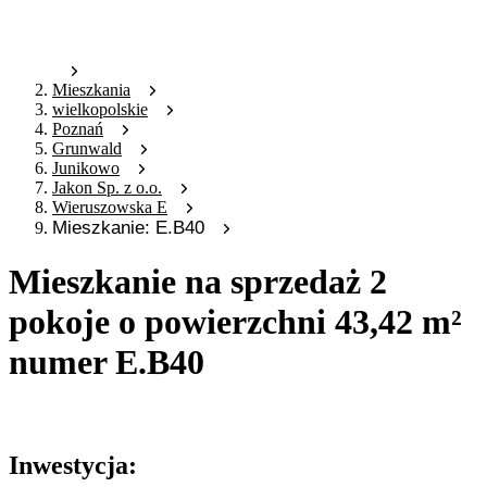
Mieszkania
wielkopolskie
Poznań
Grunwald
Junikowo
Jakon Sp. z o.o.
Wieruszowska E
Mieszkanie: E.B40
Mieszkanie na sprzedaż 2
pokoje o powierzchni 43,42 m²
numer E.B40
Oferta nieaktywna
Inwestycja: