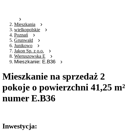
Mieszkania
wielkopolskie
Poznań
Grunwald
Junikowo
Jakon Sp. z o.o.
Wieruszowska E
Mieszkanie: E.B36
Mieszkanie na sprzedaż 2
pokoje o powierzchni 41,25 m²
numer E.B36
Oferta nieaktywna
Inwestycja: