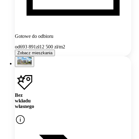
Gotowe do odbioru
od
693 891
zł
12 500
zł/m2
Zobacz mieszkania
Bez
wkładu
własnego