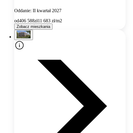
Oddanie: II kwartał 2027
od
406 588
zł
11 683
zł/m2
Zobacz mieszkania