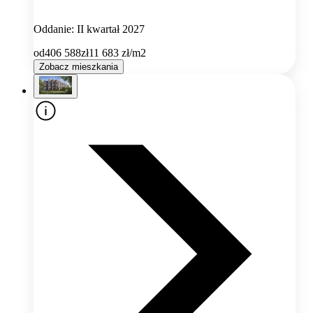
Oddanie: II kwartał 2027
od
406 588
zł
11 683
zł/m2
Zobacz mieszkania