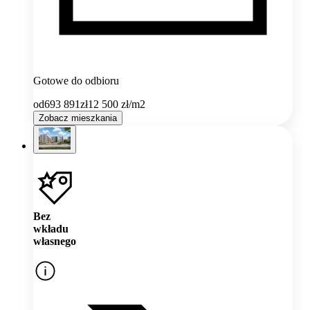
Gotowe do odbioru
od
693 891
zł
12 500
zł/m2
Zobacz mieszkania
Bez
wkładu
własnego