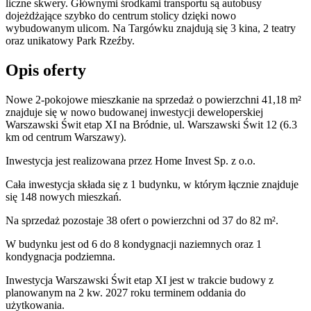
liczne skwery. Głównymi środkami transportu są autobusy
dojeżdżające szybko do centrum stolicy dzięki nowo
wybudowanym ulicom. Na Targówku znajdują się 3 kina, 2 teatry
oraz unikatowy Park Rzeźby.
Opis oferty
Nowe 2-pokojowe mieszkanie na sprzedaż o powierzchni 41,18 m²
znajduje się w nowo
budowanej
inwestycji deweloperskiej
Warszawski Świt etap XI
na Bródnie
,
ul. Warszawski Świt
12
(6.3
km od centrum Warszawy).
Inwestycja
jest realizowana
przez
Home Invest Sp. z o.o.
Cała inwestycja składa się z
1
budynku
,
w którym
łącznie znajduje
się 148 nowych mieszkań.
Na sprzedaż pozostaje 38 ofert o powierzchni od 37 do 82 m².
W budynku jest od 6 do 8 kondygnacji naziemnych
oraz 1
kondygnacja podziemna.
Inwestycja Warszawski Świt etap XI jest w trakcie budowy z
planowanym na 2 kw. 2027 roku terminem oddania do
użytkowania
.