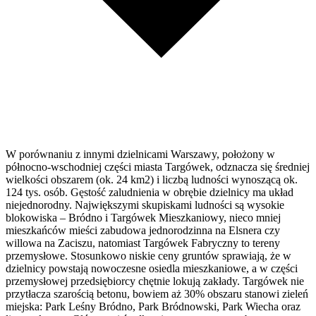
W porównaniu z innymi dzielnicami Warszawy, położony w
północno-wschodniej części miasta Targówek, odznacza się średniej
wielkości obszarem (ok. 24 km2) i liczbą ludności wynoszącą ok.
124 tys. osób. Gęstość zaludnienia w obrębie dzielnicy ma układ
niejednorodny. Największymi skupiskami ludności są wysokie
blokowiska – Bródno i Targówek Mieszkaniowy, nieco mniej
mieszkańców mieści zabudowa jednorodzinna na Elsnera czy
willowa na Zaciszu, natomiast Targówek Fabryczny to tereny
przemysłowe. Stosunkowo niskie ceny gruntów sprawiają, że w
dzielnicy powstają nowoczesne osiedla mieszkaniowe, a w części
przemysłowej przedsiębiorcy chętnie lokują zakłady. Targówek nie
przytłacza szarością betonu, bowiem aż 30% obszaru stanowi zieleń
miejska: Park Leśny Bródno, Park Bródnowski, Park Wiecha oraz