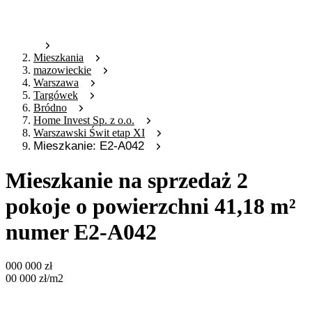
Mieszkania
mazowieckie
Warszawa
Targówek
Bródno
Home Invest Sp. z o.o.
Warszawski Świt etap XI
Mieszkanie: E2-A042
Mieszkanie na sprzedaż 2
pokoje o powierzchni 41,18 m²
numer E2-A042
000 000
zł
00 000
zł
/m2