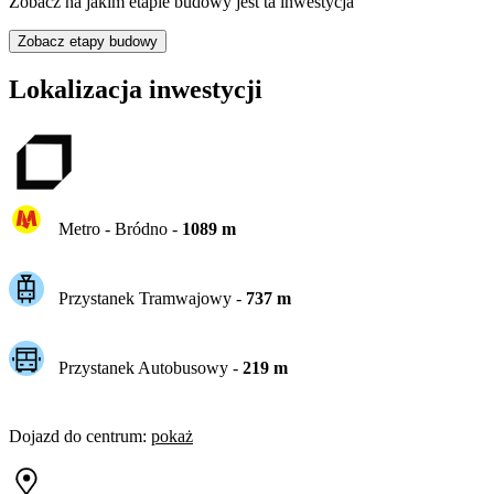
Zobacz na jakim etapie budowy jest ta inwestycja
Zobacz etapy budowy
Lokalizacja inwestycji
Metro -
Bródno
-
1089
m
Przystanek Tramwajowy
-
737
m
Przystanek Autobusowy
-
219
m
Dojazd do centrum
:
pokaż