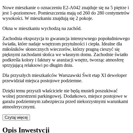
Nowe mieszkanie
o oznaczeniu
E2-A042
znajduje się na 5 piętrze
i
jest
1
-poziomow
e
. Pomieszczenia mają
od 260 do 280
centymetrów
wysokości. W
mieszkaniu
znajdują
się
2
pokoje
.
Okna w mieszkaniu wychodzą na zachód.
Zachodnia ekspozycja to gwarancja intensywnego popołudniowego
światła, które nadaje wnętrzom przytulności i ciepła. Idealne dla
miłośników słonecznych wieczorów, którzy pragną cieszyć się
pięknymi zachodami słońca we własnym domu. Zachodnie światło
podkreśla kolory i faktury w aranżacji wnętrz, tworząc atmosferę
sprzyjającą relaksowi po długim dniu.
Dla przyszłych mieszkańców
Warszawski Świt etap XI
deweloper
przewidział
miejsca postojowe podziemne
.
Dzięki temu przyszli właściciele nie będą musieli poszukiwać
wolnej przestrzeni parkingowej.
Dodatkowo, miejsce postojowe w
garażu podziemnym zabezpiecza przed niekorzystnymi warunkami
atmosferycznymi.
Czytaj więcej
Opis Inwestycji