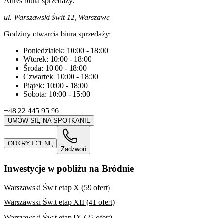
Adres biura sprzedaży:
ul. Warszawski Świt 12, Warszawa
Godziny otwarcia biura sprzedaży:
Poniedziałek:
10:00
-
18:00
Wtorek:
10:00
-
18:00
Środa:
10:00
-
18:00
Czwartek:
10:00
-
18:00
Piątek:
10:00
-
18:00
Sobota:
10:00
-
15:00
+48 22 445 95 96
UMÓW SIĘ NA SPOTKANIE
ODKRYJ CENĘ
Zadzwoń
Inwestycje w pobliżu na Bródnie
Warszawski Świt etap X (59 ofert)
Warszawski Świt etap XII (41 ofert)
Warszawski Świt etap IX (25 ofert)