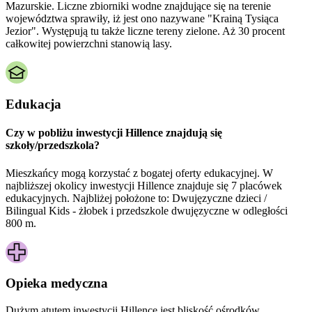
Mazurskie. Liczne zbiorniki wodne znajdujące się na terenie
województwa sprawiły, iż jest ono nazywane "Krainą Tysiąca
Jezior". Występują tu także liczne tereny zielone. Aż 30 procent
całkowitej powierzchni stanowią lasy.
Edukacja
Czy w pobliżu inwestycji Hillence znajdują się
szkoły/przedszkola?
Mieszkańcy mogą korzystać z bogatej oferty edukacyjnej. W
najbliższej okolicy inwestycji Hillence znajduje się 7 placówek
edukacyjnych. Najbliżej położone to: Dwujęzyczne dzieci /
Bilingual Kids - żłobek i przedszkole dwujęzyczne w odległości
800 m.
Opieka medyczna
Dużym atutem inwestycji
Hillence
jest bliskość ośrodków