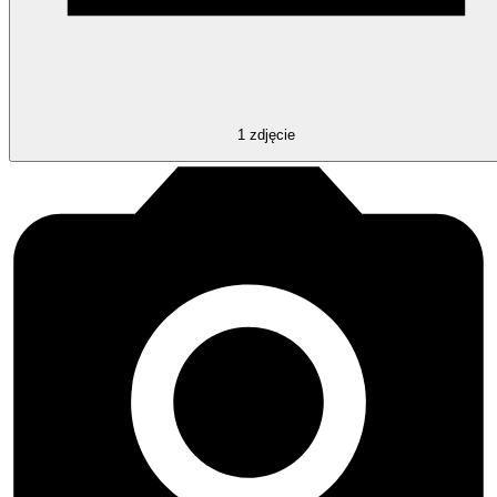
1
zdjęcie