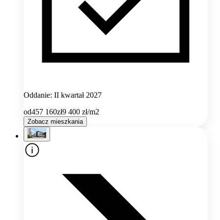
Oddanie: II kwartał 2027
od
457 160
zł
9 400
zł/m2
Zobacz mieszkania