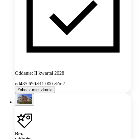
Oddanie: II kwartał 2028
od
485 650
zł
11 000
zł/m2
Zobacz mieszkania
Bez