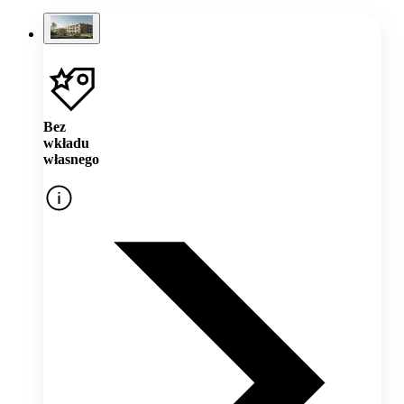
Bez
wkładu
własnego