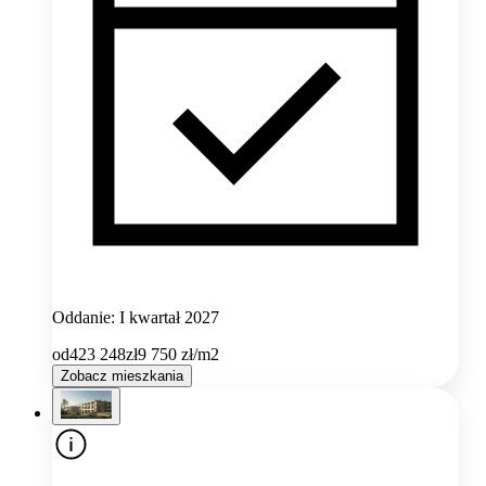
Oddanie: I kwartał 2027
od
423 248
zł
9 750
zł/m2
Zobacz mieszkania