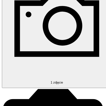
1
zdjęcie