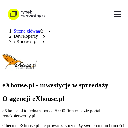
Strona główna
Deweloperzy
eXhouse.pl
eXhouse.pl - inwestycje w sprzedaży
O agencji eXhouse.pl
eXhouse.pl
to jedna z ponad
5 000
firm w bazie
portalu
rynekpierwotny.pl
.
Obecnie
eXhouse.pl
nie prowadzi sprzedaży swoich nieruchomości