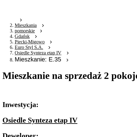
Mieszkania
pomorskie
Gdańsk
Piecki-Migowo
Euro Styl S.A.
Osiedle Synteza etap IV
Mieszkanie: E.35
Mieszkanie na sprzedaż 2 pokoj
Oferta archiwalna
Inwestycja:
Osiedle Synteza etap IV
Deweloper: