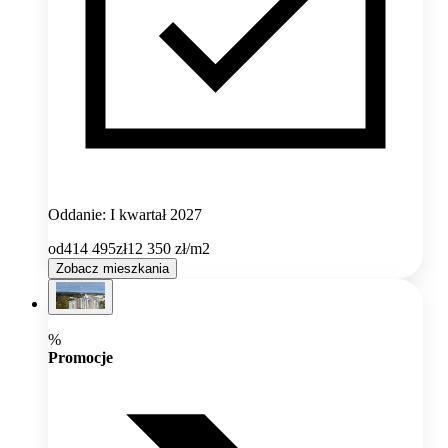
Oddanie: I kwartał 2027
od
414 495
zł
12 350
zł/m2
Zobacz mieszkania
%
Promocje