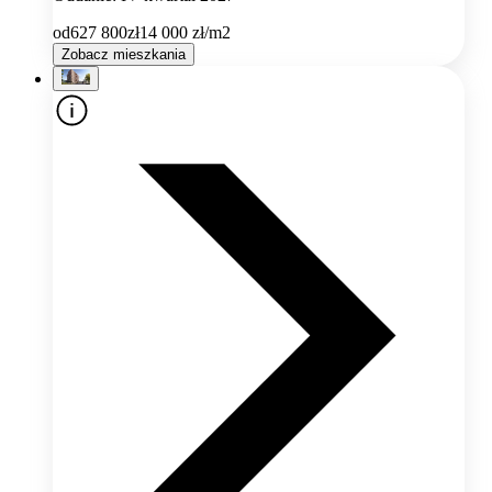
od
627 800
zł
14 000
zł/m2
Zobacz mieszkania