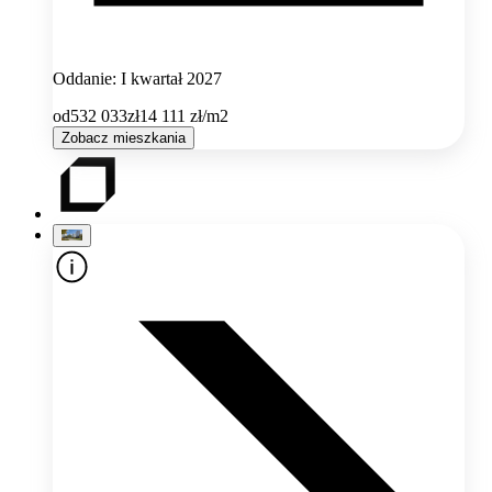
Oddanie: I kwartał 2027
od
532 033
zł
14 111
zł/m2
Zobacz mieszkania