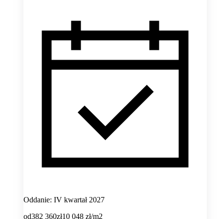
Oddanie: IV kwartał 2027
od
382 360
zł
10 048
zł/m2