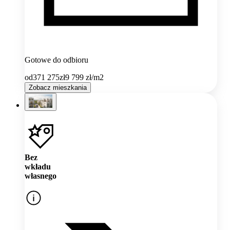
Gotowe do odbioru
od
371 275
zł
9 799
zł/m2
Zobacz mieszkania
Bez
wkładu
własnego