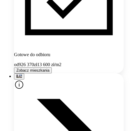
Gotowe do odbioru
od
926 370
zł
13 600
zł/m2
Zobacz mieszkania