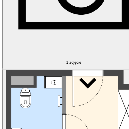
1
zdjęcie