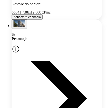
Gotowe do odbioru
od
641 738
zł
12 800
zł/m2
Zobacz mieszkania
%
Promocje