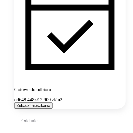
Gotowe do odbioru
od
648 448
zł
12 900
zł/m2
Zobacz mieszkania
Oddanie