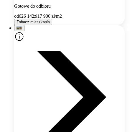
Gotowe do odbioru
od
626 142
zł
17 900
zł/m2
Zobacz mieszkania