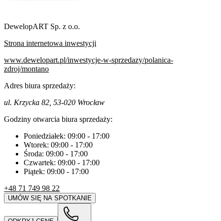
DewelopART Sp. z o.o.
Strona internetowa inwestycji
www.dewelopart.pl/inwestycje-w-sprzedazy/polanica-
zdroj/montano
Adres biura sprzedaży:
ul. Krzycka 82, 53-020 Wrocław
Godziny otwarcia biura sprzedaży:
Poniedziałek:
09:00
-
17:00
Wtorek:
09:00
-
17:00
Środa:
09:00
-
17:00
Czwartek:
09:00
-
17:00
Piątek:
09:00
-
17:00
+48 71 749 98 22
UMÓW SIĘ NA SPOTKANIE