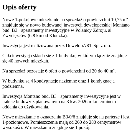
Opis oferty
Nowe 1-pokojowe mieszkanie na sprzedaż o powierzchni 19,75 m²
znajduje się w nowo
budowanej
inwestycji deweloperskiej
Montano
bud. B3 - apartamenty inwestycyjne
w Polanicy-Zdroju
,
al.
Zwycięzców
(6.8 km od Kłodzka).
Inwestycja
jest realizowana
przez
DewelopART Sp. z o.o.
Cała inwestycja składa się z
1
budynku
,
w którym
łącznie znajduje
się 40 nowych mieszkań.
Na sprzedaż pozostaje 6 ofert o powierzchni od 20 do 40 m².
W budynku są 4 kondygnacje naziemne
oraz 1 kondygnacja
podziemna.
Inwestycja Montano bud. B3 - apartamenty inwestycyjne jest w
trakcie budowy z planowanym na 3 kw. 2026 roku terminem
oddania do użytkowania
.
Nowe mieszkanie
o oznaczeniu
B3/0/6
znajduje się na parterze
i jest
1
-poziomow
e
. Pomieszczenia mają
od 260 do 280
centymetrów
wysokości. W
mieszkaniu
znajduje
się
1
pokój
.