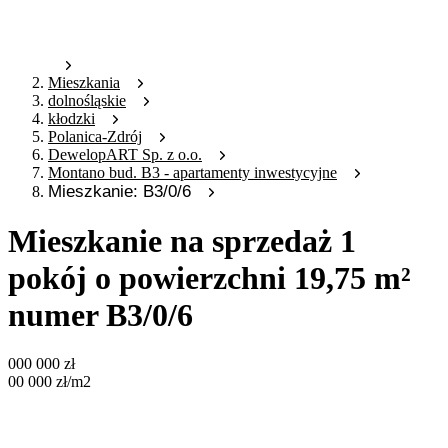
Mieszkania
dolnośląskie
kłodzki
Polanica-Zdrój
DewelopART Sp. z o.o.
Montano bud. B3 - apartamenty inwestycyjne
Mieszkanie: B3/0/6
Mieszkanie na sprzedaż 1
pokój o powierzchni 19,75 m²
numer B3/0/6
000 000
zł
00 000
zł
/m2