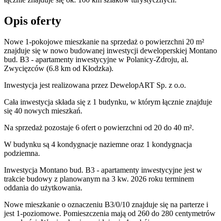
Opis oferty
Nowe 1-pokojowe mieszkanie na sprzedaż o powierzchni 20 m²
znajduje się w nowo
budowanej
inwestycji deweloperskiej
Montano
bud. B3 - apartamenty inwestycyjne
w Polanicy-Zdroju
,
al.
Zwycięzców
(6.8 km od Kłodzka).
Inwestycja
jest realizowana
przez
DewelopART Sp. z o.o.
Cała inwestycja składa się z
1
budynku
,
w którym
łącznie znajduje
się 40 nowych mieszkań.
Na sprzedaż pozostaje 6 ofert o powierzchni od 20 do 40 m².
W budynku są 4 kondygnacje naziemne
oraz 1 kondygnacja
podziemna.
Inwestycja Montano bud. B3 - apartamenty inwestycyjne jest w
trakcie budowy z planowanym na 3 kw. 2026 roku terminem
oddania do użytkowania
.
Nowe mieszkanie
o oznaczeniu
B3/0/10
znajduje się na parterze
i
jest
1
-poziomow
e
. Pomieszczenia mają
od 260 do 280
centymetrów