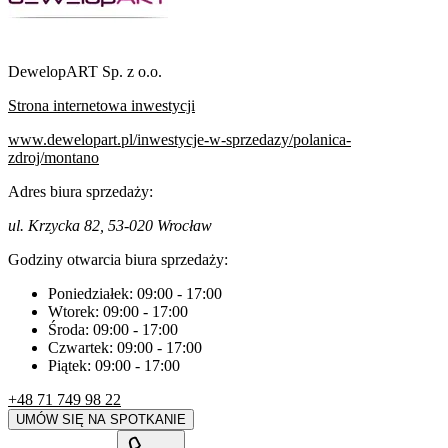
DewelopART Sp. z o.o.
Strona internetowa inwestycji
www.dewelopart.pl/inwestycje-w-sprzedazy/polanica-
zdroj/montano
Adres biura sprzedaży:
ul. Krzycka 82, 53-020 Wrocław
Godziny otwarcia biura sprzedaży:
Poniedziałek:
09:00
-
17:00
Wtorek:
09:00
-
17:00
Środa:
09:00
-
17:00
Czwartek:
09:00
-
17:00
Piątek:
09:00
-
17:00
+48 71 749 98 22
UMÓW SIĘ NA SPOTKANIE