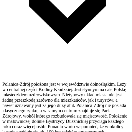
Polanica-Zdrój położona jest w województwie dolnośląskim. Leży
w centralnej części Kotliny Kłodzkiej. Jest słynnym na całą Polskę
miasteczkiem uzdrowiskowym. Nietypowy układ miasta nie jest
żadną przeszkodą zarówno dla mieszkańców, jak i turystów, a
nawet uznawany jest za jego duży atut. Polanica-Zdrój nie posiada
klasycznego rynku, a w samym centrum znajduje się Park
Zdrojowy, wokół którego rozbudowała się miejscowość. Położenie
w malowniczej dolinie Bystrzycy Dusznickiej przyciąga każdego
roku coraz więcej osób. Ponadto warto wspomnieć, że w okolicy
łącznie znajduje się ok. 100 km szlaków turystycznych.