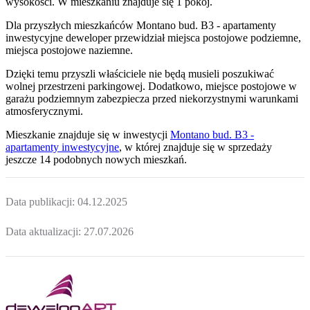
wysokości. W
mieszkaniu
znajduje
się
1
pokój
.
Dla przyszłych mieszkańców
Montano bud. B3 - apartamenty
inwestycyjne
deweloper przewidział
miejsca postojowe podziemne,
miejsca postojowe naziemne
.
Dzięki temu przyszli właściciele nie będą musieli poszukiwać
wolnej przestrzeni parkingowej.
Dodatkowo, miejsce postojowe w
garażu podziemnym zabezpiecza przed niekorzystnymi warunkami
atmosferycznymi.
Mieszkanie
znajduje się w inwestycji
Montano bud. B3 -
apartamenty inwestycyjne
, w której
znajduje
się w sprzedaży
jeszcze
14
podobnych nowych mieszkań
.
Data publikacji:
04.12.2025
Data aktualizacji:
27.07.2026