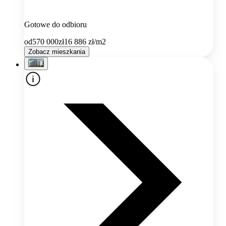
Gotowe do odbioru
od
570 000
zł
16 886
zł/m2
Zobacz mieszkania