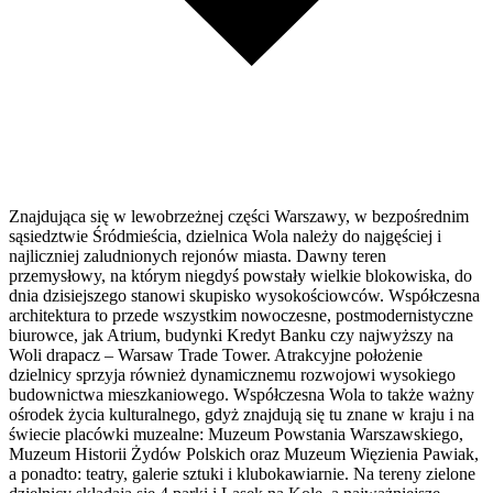
Znajdująca się w lewobrzeżnej części Warszawy, w bezpośrednim
sąsiedztwie Śródmieścia, dzielnica Wola należy do najgęściej i
najliczniej zaludnionych rejonów miasta. Dawny teren
przemysłowy, na którym niegdyś powstały wielkie blokowiska, do
dnia dzisiejszego stanowi skupisko wysokościowców. Współczesna
architektura to przede wszystkim nowoczesne, postmodernistyczne
biurowce, jak Atrium, budynki Kredyt Banku czy najwyższy na
Woli drapacz – Warsaw Trade Tower. Atrakcyjne położenie
dzielnicy sprzyja również dynamicznemu rozwojowi wysokiego
budownictwa mieszkaniowego. Współczesna Wola to także ważny
ośrodek życia kulturalnego, gdyż znajdują się tu znane w kraju i na
świecie placówki muzealne: Muzeum Powstania Warszawskiego,
Muzeum Historii Żydów Polskich oraz Muzeum Więzienia Pawiak,
a ponadto: teatry, galerie sztuki i klubokawiarnie. Na tereny zielone