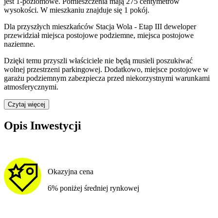
jest
1
-poziomow
e
. Pomieszczenia mają
275
centymetrów
wysokości. W
mieszkaniu
znajduje
się
1
pokój
.
Dla przyszłych mieszkańców
Stacja Wola - Etap III
deweloper
przewidział
miejsca postojowe podziemne, miejsca postojowe
naziemne
.
Dzięki temu przyszli właściciele nie będą musieli poszukiwać
wolnej przestrzeni parkingowej.
Dodatkowo, miejsce postojowe w
garażu podziemnym zabezpiecza przed niekorzystnymi warunkami
atmosferycznymi.
Czytaj więcej
Opis Inwestycji
Okazyjna cena
6% poniżej średniej rynkowej