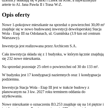
dzielnicy składają się 4 parki i Lasek na Kole, a najważniejsze
arterie to Al. Jana Pawła II i Trasa W-Z.
Opis oferty
Nowe 1-pokojowe mieszkanie na sprzedaż o powierzchni 30,09 m²
znajduje się w nowo
budowanej
inwestycji deweloperskiej
Stacja
Wola - Etap III
na Odolanach
,
ul. Gumińska
(3.9 km od centrum
Warszawy).
Inwestycja
jest realizowana
przez
Archicom S.A.
Cała inwestycja składa się z
1
budynku
,
w którym
łącznie znajdują
się 232 nowe mieszkania.
Na sprzedaż pozostaje 25 ofert o powierzchni od 30 do 133 m².
W budynku jest 17 kondygnacji naziemnych
oraz 1 kondygnacja
podziemna.
Inwestycja Stacja Wola - Etap III jest w trakcie budowy z
planowanym na 3 kw. 2027 roku terminem oddania do
użytkowania
.
Nowe mieszkanie
o oznaczeniu
B3.253
znajduje się na 14 piętrze
i