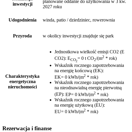
planowane oddanie do użytkowania w 3 kw.
inwestycji
2027 roku
Udogodnienia
winda, patio / dziedziniec, rowerownia
Przyroda
w okolicy inwestycji znajduje się park
Jednostkowa wielkość emisji CO2 (E
2
CO2)
:
E
= 0 t CO
/(m
* rok)
CO
2
2
Wskaźnik rocznego zapotrzebowania
na energię końcową (EK)
:
2
Charakterystyka
EK= 0 kWh/(m
* rok)
energetyczna
Wskaźnik rocznego zapotrzebowania
nieruchomości
na nieodnawialną energię pierwotną
2
(EP)
:
EP= 0 kWh/(m
* rok)
Wskaźnik rocznego zapotrzebowania
na energię użytkową (EU)
:
2
EU= 0 kWh/(m
* rok)
Rezerwacja i finanse