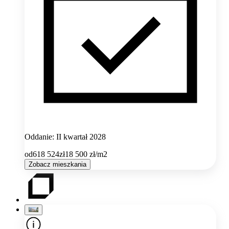
Oddanie: II kwartał 2028
od
618 524
zł
18 500
zł/m2
Zobacz mieszkania