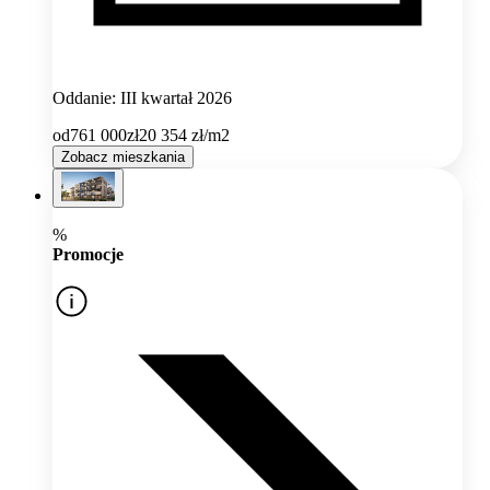
Oddanie: III kwartał 2026
od
761 000
zł
20 354
zł/m2
Zobacz mieszkania
%
Promocje