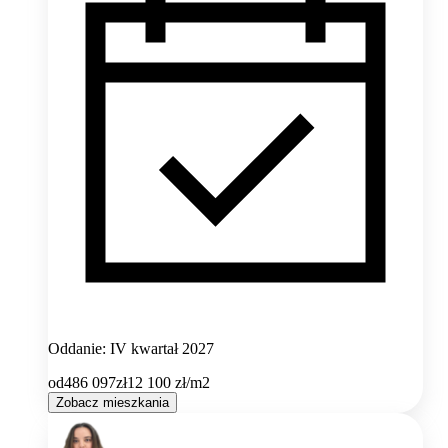
Oddanie: IV kwartał 2027
od
486 097
zł
12 100
zł/m2
Zobacz mieszkania