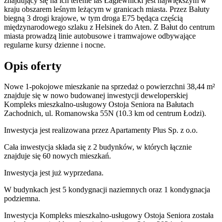
znajdujący się na ich terenie las Łagiewnicki jest największym w
kraju obszarem leśnym leżącym w granicach miasta. Przez Bałuty
biegną 3 drogi krajowe, w tym droga E75 będąca częścią
międzynarodowego szlaku z Helsinek do Aten. Z Bałut do centrum
miasta prowadzą linie autobusowe i tramwajowe odbywające
regularne kursy dzienne i nocne.
Opis oferty
Nowe 1-pokojowe mieszkanie na sprzedaż o powierzchni 38,44 m²
znajduje się w nowo
budowanej
inwestycji deweloperskiej
Kompleks mieszkalno-usługowy Ostoja Seniora
na Bałutach
Zachodnich
,
ul. Romanowska
55N
(10.3 km od centrum Łodzi).
Inwestycja
jest realizowana
przez
Apartamenty Plus Sp. z o.o.
Cała inwestycja składa się z
2
budynków
,
w których
łącznie
znajduje się 60 nowych mieszkań.
Inwestycja jest już wyprzedana.
W budynkach jest 5 kondygnacji naziemnych
oraz 1 kondygnacja
podziemna.
Inwestycja Kompleks mieszkalno-usługowy Ostoja Seniora została