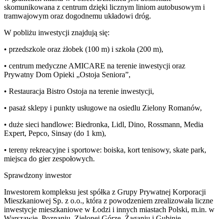
skomunikowana z centrum dzięki licznym liniom autobusowym i
tramwajowym oraz dogodnemu układowi dróg.
W pobliżu inwestycji znajdują się:
• przedszkole oraz żłobek (100 m) i szkoła (200 m),
• centrum medyczne AMICARE na terenie inwestycji oraz
Prywatny Dom Opieki „Ostoja Seniora”,
• Restauracja Bistro Ostoja na terenie inwestycji,
• pasaż sklepy i punkty usługowe na osiedlu Zielony Romanów,
• duże sieci handlowe: Biedronka, Lidl, Dino, Rossmann, Media
Expert, Pepco, Sinsay (do 1 km),
• tereny rekreacyjne i sportowe: boiska, kort tenisowy, skate park,
miejsca do gier zespołowych.
Sprawdzony inwestor
Inwestorem kompleksu jest spółka z Grupy Prywatnej Korporacji
Mieszkaniowej Sp. z o.o., która z powodzeniem zrealizowała liczne
inwestycje mieszkaniowe w Łodzi i innych miastach Polski, m.in. w
Warszawie, Poznaniu, Zielonej Górze, Żaganiu i Gubinie.