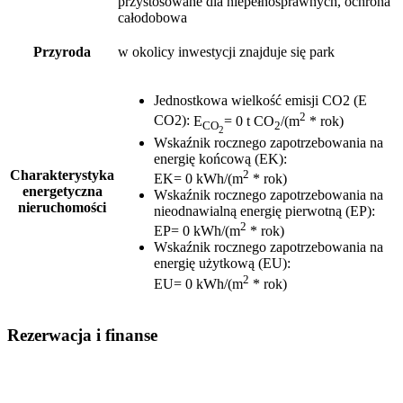
przystosowane dla niepełnosprawnych, ochrona
całodobowa
Przyroda
w okolicy inwestycji znajduje się park
Jednostkowa wielkość emisji CO2 (E
2
CO2)
:
E
= 0 t CO
/(m
* rok)
CO
2
2
Wskaźnik rocznego zapotrzebowania na
energię końcową (EK)
:
2
Charakterystyka
EK= 0 kWh/(m
* rok)
energetyczna
Wskaźnik rocznego zapotrzebowania na
nieruchomości
nieodnawialną energię pierwotną (EP)
:
2
EP= 0 kWh/(m
* rok)
Wskaźnik rocznego zapotrzebowania na
energię użytkową (EU)
:
2
EU= 0 kWh/(m
* rok)
Rezerwacja i finanse