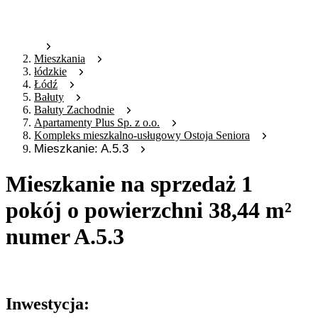
Mieszkania
łódzkie
Łódź
Bałuty
Bałuty Zachodnie
Apartamenty Plus Sp. z o.o.
Kompleks mieszkalno-usługowy Ostoja Seniora
Mieszkanie: A.5.3
Mieszkanie na sprzedaż 1
pokój o powierzchni 38,44 m²
numer A.5.3
Oferta nieaktywna
Inwestycja: