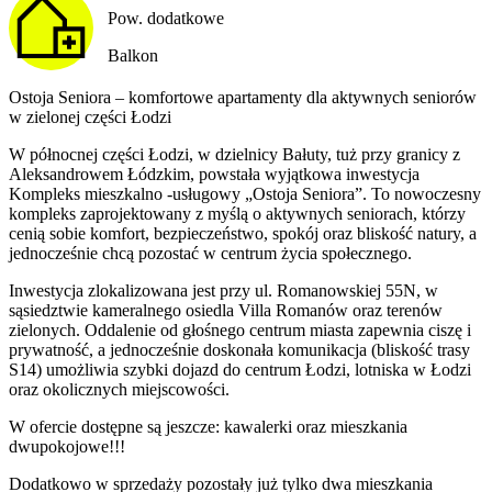
Pow. dodatkowe
Balkon
Ostoja Seniora – komfortowe apartamenty dla aktywnych seniorów
w zielonej części Łodzi
W północnej części Łodzi, w dzielnicy Bałuty, tuż przy granicy z
Aleksandrowem Łódzkim, powstała wyjątkowa inwestycja
Kompleks mieszkalno -usługowy „Ostoja Seniora”. To nowoczesny
kompleks zaprojektowany z myślą o aktywnych seniorach, którzy
cenią sobie komfort, bezpieczeństwo, spokój oraz bliskość natury, a
jednocześnie chcą pozostać w centrum życia społecznego.
Inwestycja zlokalizowana jest przy ul. Romanowskiej 55N, w
sąsiedztwie kameralnego osiedla Villa Romanów oraz terenów
zielonych. Oddalenie od głośnego centrum miasta zapewnia ciszę i
prywatność, a jednocześnie doskonała komunikacja (bliskość trasy
S14) umożliwia szybki dojazd do centrum Łodzi, lotniska w Łodzi
oraz okolicznych miejscowości.
W ofercie dostępne są jeszcze: kawalerki oraz mieszkania
dwupokojowe!!!
Dodatkowo w sprzedaży pozostały już tylko dwa mieszkania