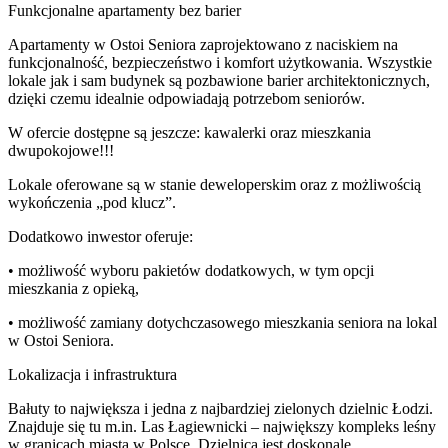
Funkcjonalne apartamenty bez barier
Apartamenty w Ostoi Seniora zaprojektowano z naciskiem na
funkcjonalność, bezpieczeństwo i komfort użytkowania. Wszystkie
lokale jak i sam budynek są pozbawione barier architektonicznych,
dzięki czemu idealnie odpowiadają potrzebom seniorów.
W ofercie dostępne są jeszcze: kawalerki oraz mieszkania
dwupokojowe!!!
Lokale oferowane są w stanie deweloperskim oraz z możliwością
wykończenia „pod klucz”.
Dodatkowo inwestor oferuje:
• możliwość wyboru pakietów dodatkowych, w tym opcji
mieszkania z opieką,
• możliwość zamiany dotychczasowego mieszkania seniora na lokal
w Ostoi Seniora.
Lokalizacja i infrastruktura
Bałuty to największa i jedna z najbardziej zielonych dzielnic Łodzi.
Znajduje się tu m.in. Las Łagiewnicki – największy kompleks leśny
w granicach miasta w Polsce. Dzielnica jest doskonale