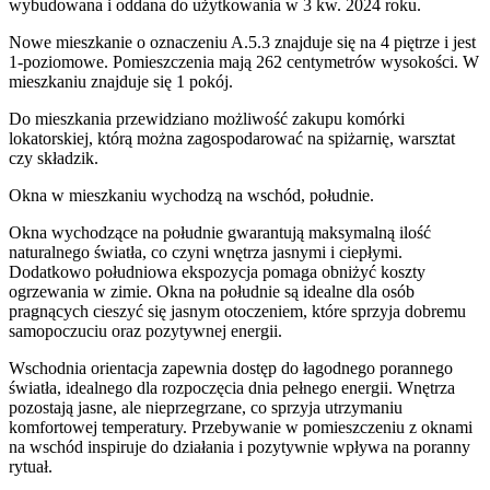
wybudowana i oddana do użytkowania w 3 kw. 2024 roku
.
Nowe mieszkanie
o oznaczeniu
A.5.3
znajduje się na 4 piętrze
i jest
1
-poziomow
e
. Pomieszczenia mają
262
centymetrów wysokości. W
mieszkaniu
znajduje
się
1
pokój
.
Do
mieszkania
przewidziano możliwość zakupu komórki
lokatorskiej
, którą można zagospodarować na spiżarnię, warsztat
czy składzik.
Okna w mieszkaniu wychodzą na wschód, południe.
Okna wychodzące na południe gwarantują maksymalną ilość
naturalnego światła, co czyni wnętrza jasnymi i ciepłymi.
Dodatkowo południowa ekspozycja pomaga obniżyć koszty
ogrzewania w zimie. Okna na południe są idealne dla osób
pragnących cieszyć się jasnym otoczeniem, które sprzyja dobremu
samopoczuciu oraz pozytywnej energii.
Wschodnia orientacja zapewnia dostęp do łagodnego porannego
światła, idealnego dla rozpoczęcia dnia pełnego energii. Wnętrza
pozostają jasne, ale nieprzegrzane, co sprzyja utrzymaniu
komfortowej temperatury. Przebywanie w pomieszczeniu z oknami
na wschód inspiruje do działania i pozytywnie wpływa na poranny
rytuał.