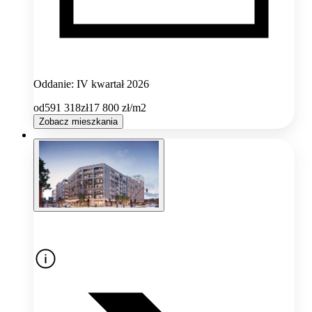
Oddanie: IV kwartał 2026
od
591 318
zł
17 800
zł/m2
Zobacz mieszkania
Oferta nieaktywna