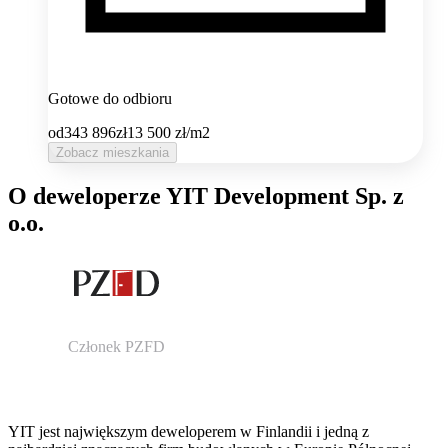
Gotowe do odbioru
od
343 896
zł
13 500
zł/m2
Zobacz mieszkania
O deweloperze YIT Development Sp. z
o.o.
Członek PZFD
YIT jest największym deweloperem w Finlandii i jedną z