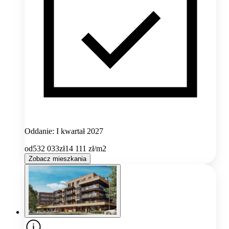
Oddanie: I kwartał 2027
od
532 033
zł
14 111
zł/m2
Zobacz mieszkania