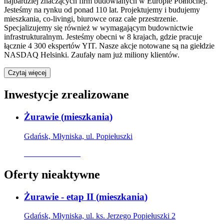
najbardziej znaczących firm budowlanych w Europie Północnej.
Jesteśmy na rynku od ponad 110 lat. Projektujemy i budujemy
mieszkania, co-livingi, biurowce oraz całe przestrzenie.
Specjalizujemy się również w wymagającym budownictwie
infrastrukturalnym. Jesteśmy obecni w 8 krajach, gdzie pracuje
łącznie 4 300 ekspertów YIT. Nasze akcje notowane są na giełdzie
NASDAQ Helsinki. Zaufały nam już miliony klientów.
Czytaj więcej
Inwestycje zrealizowane
Żurawie
(
mieszkania
)
Gdańsk, Młyniska, ul. Popiełuszki
Oferta archiwalna
Oferty nieaktywne
Żurawie - etap II
(
mieszkania
)
Gdańsk, Młyniska, ul. ks. Jerzego Popiełuszki 2