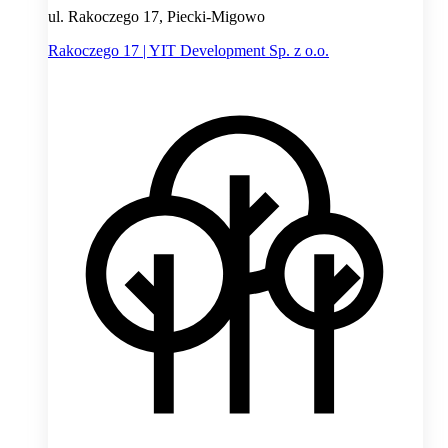
ul. Rakoczego 17, Piecki-Migowo
Rakoczego 17 | YIT Development Sp. z o.o.