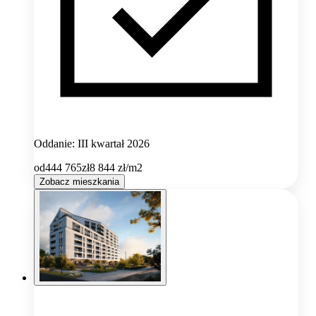
Oddanie: III kwartał 2026
od
444 765
zł
8 844
zł/m2
Zobacz mieszkania