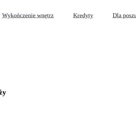
Wykończenie wnętrz
Kredyty
Dla posz
ży