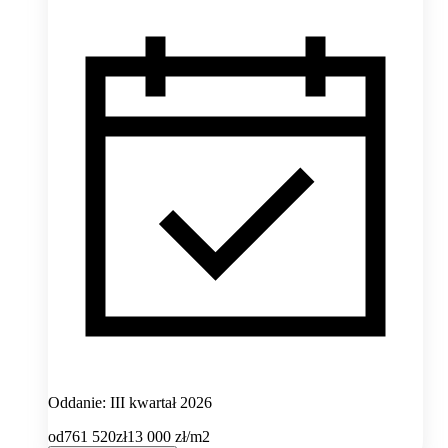
Oddanie: III kwartał 2026
od
761 520
zł
13 000
zł/m2