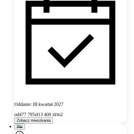
Oddanie: III kwartał 2027
od
477 795
zł
13 400
zł/m2
Zobacz mieszkania