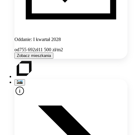
Oddanie: I kwartał 2028
od
755 692
zł
11 500
zł/m2
Zobacz mieszkania