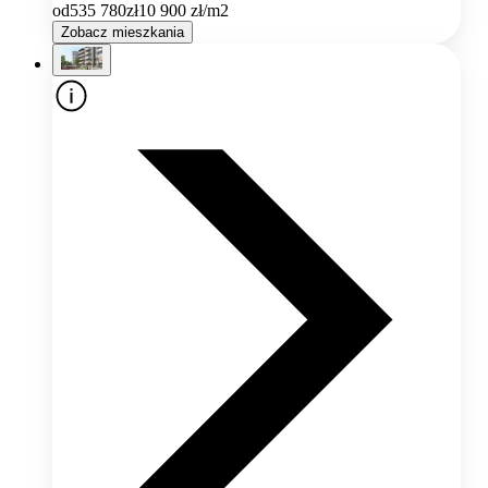
od
535 780
zł
10 900
zł/m2
Zobacz mieszkania