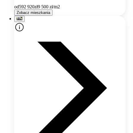
od
592 920
zł
9 500
zł/m2
Zobacz mieszkania