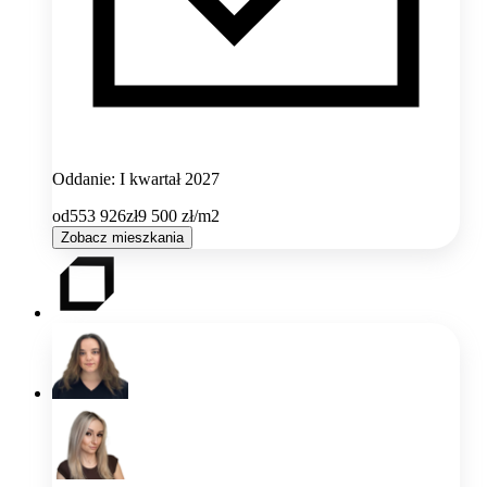
Oddanie: I kwartał 2027
od
553 926
zł
9 500
zł/m2
Zobacz mieszkania