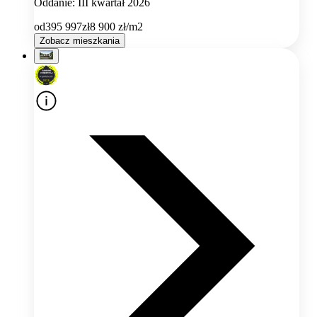
Oddanie: III kwartał 2026
od
395 997
zł
8 900
zł/m2
Zobacz mieszkania