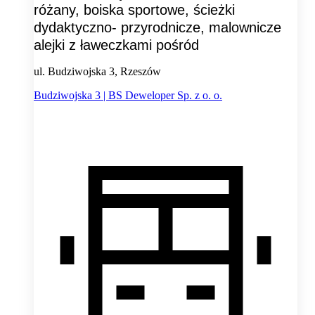
różany, boiska sportowe, ścieżki
dydaktyczno- przyrodnicze, malownicze
alejki z ławeczkami pośród
ul. Budziwojska 3, Rzeszów
Budziwojska 3 | BS Deweloper Sp. z o. o.