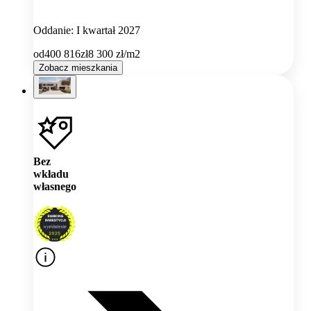
Oddanie: I kwartał 2027
od
400 816
zł
8 300
zł/m2
Zobacz mieszkania
Bez
wkładu
własnego