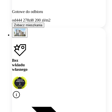
Gotowe do odbioru
od
444 278
zł
8 200
zł/m2
Zobacz mieszkania
Bez
wkładu
własnego