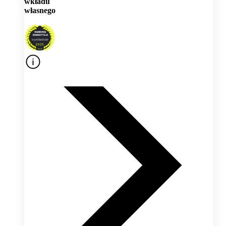
wkładu
własnego