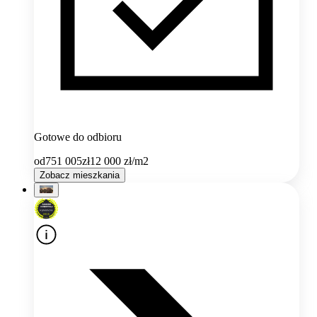
Gotowe do odbioru
od
751 005
zł
12 000
zł/m2
Zobacz mieszkania