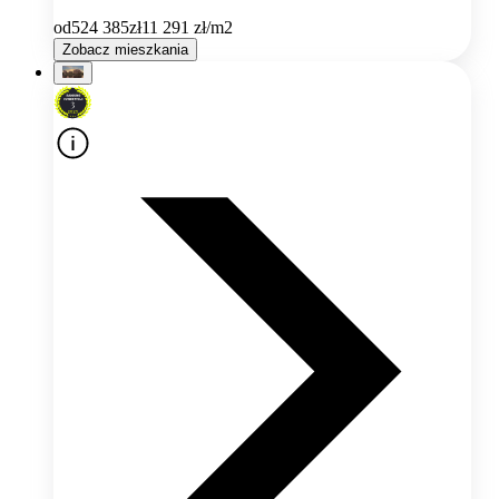
od
524 385
zł
11 291
zł/m2
Zobacz mieszkania