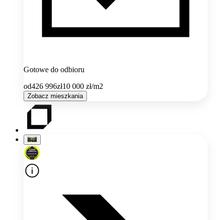
Gotowe do odbioru
od
426 996
zł
10 000
zł/m2
Zobacz mieszkania