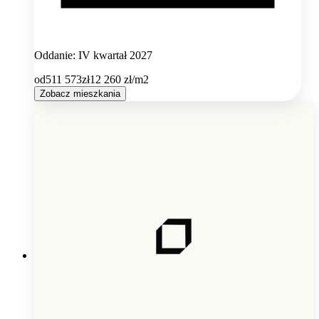
Oddanie: IV kwartał 2027
od
511 573
zł
12 260
zł/m2
Zobacz mieszkania