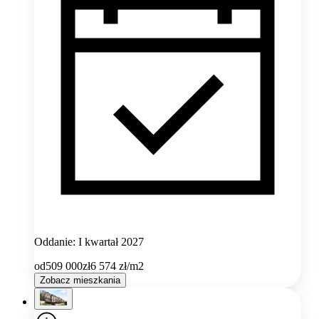
Oddanie: I kwartał 2027
od
509 000
zł
6 574
zł/m2
Zobacz mieszkania