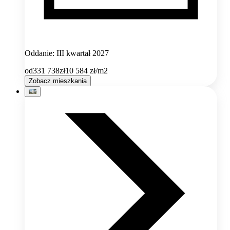
Oddanie: III kwartał 2027
od
331 738
zł
10 584
zł/m2
Zobacz mieszkania