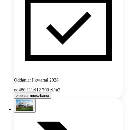
Oddanie: I kwartał 2028
od
480 111
zł
12 700
zł/m2
Zobacz mieszkania