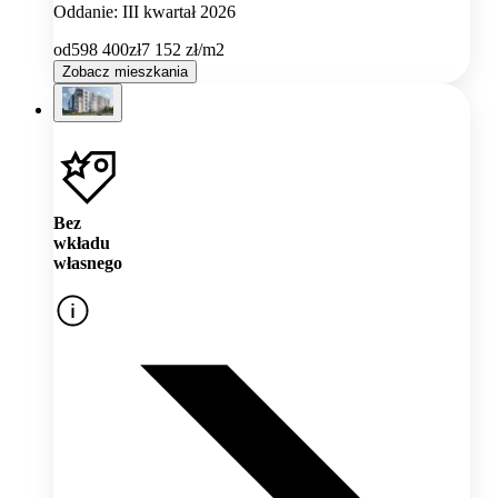
Oddanie: III kwartał 2026
od
598 400
zł
7 152
zł/m2
Zobacz mieszkania
Bez
wkładu
własnego