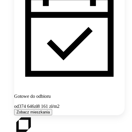
Gotowe do odbioru
od
374 646
zł
8 161
zł/m2
Zobacz mieszkania