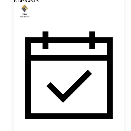
od
456 460 zł