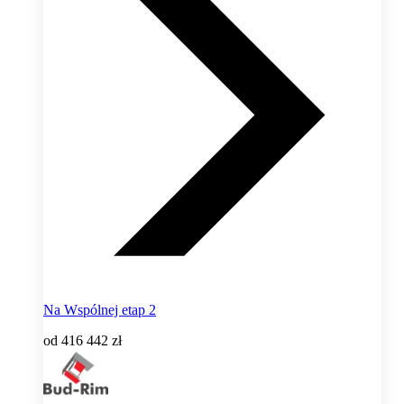
Na Wspólnej etap 2
od
416 442 zł