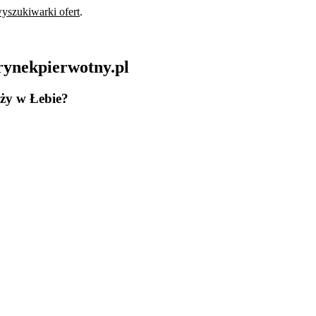
yszukiwarki ofert
.
rynekpierwotny.pl
aży w Łebie?