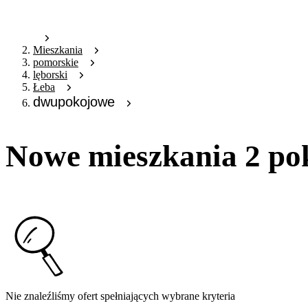
Mieszkania
pomorskie
lęborski
Łeba
dwupokojowe
Nowe mieszkania 2 po
Nie znaleźliśmy ofert spełniających wybrane kryteria