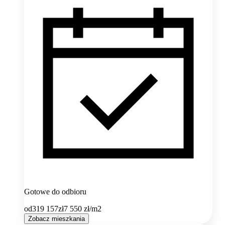
Gotowe do odbioru
od
319 157
zł
7 550
zł/m2
Zobacz mieszkania