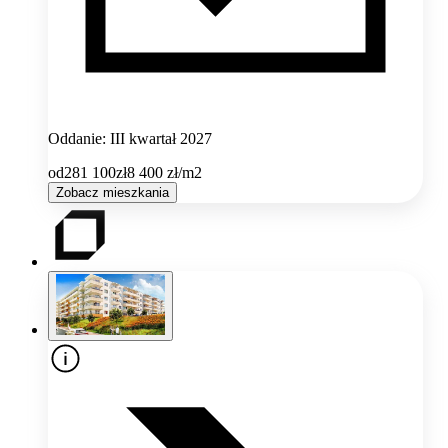
Oddanie: III kwartał 2027
od
281 100
zł
8 400
zł/m2
Zobacz mieszkania