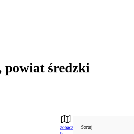
 powiat średzki
Sortuj
zobacz
na