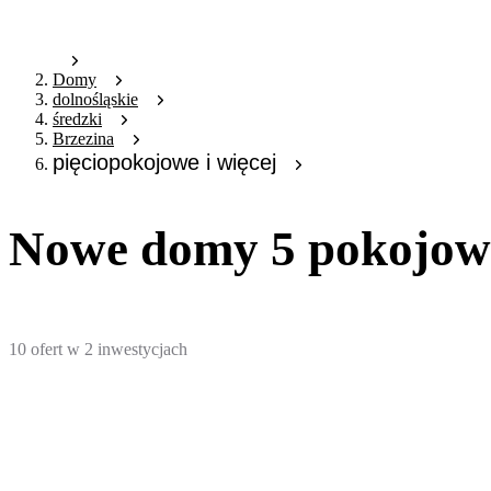
Domy
dolnośląskie
średzki
Brzezina
pięciopokojowe i więcej
Nowe domy 5 pokojowe 
10
ofert
w
2
inwestycjach