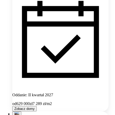
Oddanie: II kwartał 2027
od
629 000
zł
7 289
zł/m2
Zobacz domy