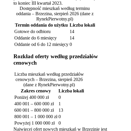
to koniec III kwartał 2023.
Dostępność mieszkań według terminu
oddania – Brzezina, sierpień 2026
(dane z
RynekPierwotny.pl)
Termin oddania do użytku
Liczba lokali
Gotowe do odbioru
14
Oddanie do 6 miesięcy
14
Oddanie od 6 do 12 miesięcy
0
Rozkład oferty według przedziałów
cenowych
Liczba mieszkań według przedziałów
cenowych – Brzezina, sierpień 2026
(dane z RynekPierwotny.pl)
Zakres cenowy
Liczba lokali
Poniżej 400 000 zł
0
400 001 – 600 000 zł
1
600 001 – 800 000 zł
13
800 001 – 1 000 000 zł
0
Powyżej 1 000 000 zł
0
Najwięcej ofert nowych mieszkań w Brzezinie jest