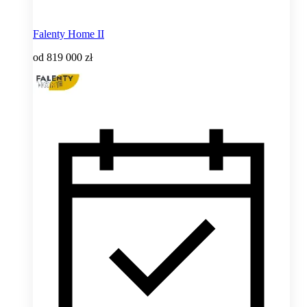
Falenty Home II
od
819 000 zł