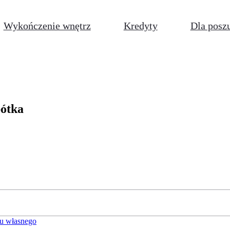
Wykończenie wnętrz
Kredyty
Dla posz
bótka
u własnego