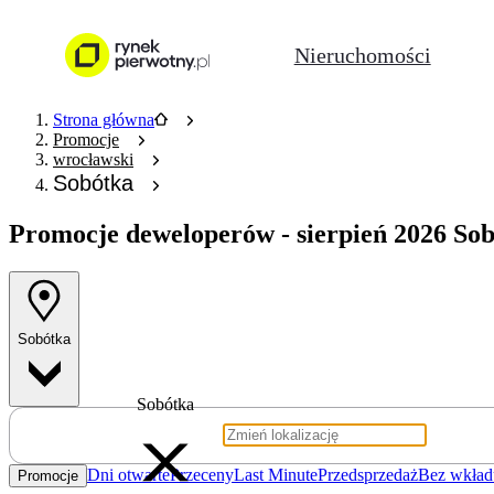
Nieruchomości
Strona główna
Promocje
wrocławski
Sobótka
Promocje deweloperów
- sierpień 2026 So
Sobótka
Sobótka
Dni otwarte
Przeceny
Last Minute
Przedsprzedaż
Bez wkład
Promocje