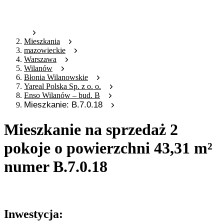
Mieszkania
mazowieckie
Warszawa
Wilanów
Błonia Wilanowskie
Yareal Polska Sp. z o. o.
Enso Wilanów – bud. B
Mieszkanie: B.7.0.18
Mieszkanie na sprzedaż 2
pokoje o powierzchni 43,31 m²
numer B.7.0.18
Oferta archiwalna
Inwestycja: