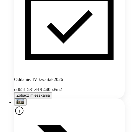
Oddanie: IV kwartał 2026
od
651 581
zł
19 440
zł/m2
Zobacz mieszkania