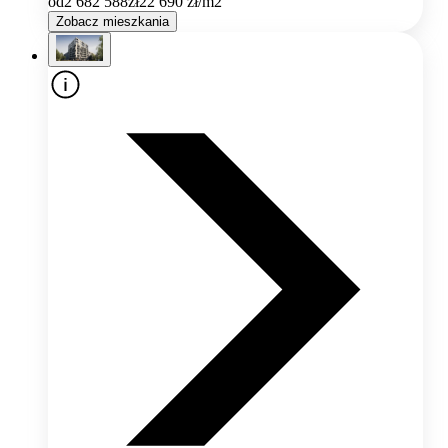
od
2 682 588
zł
22 690
zł/m2
Zobacz mieszkania