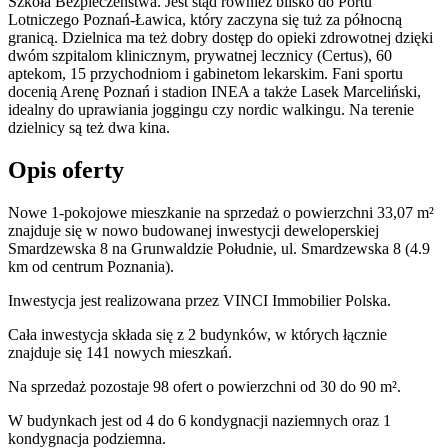
Szkoła Bezpieczeństwa. Jest stąd również blisko do Portu
Lotniczego Poznań-Ławica, który zaczyna się tuż za północną
granicą. Dzielnica ma też dobry dostęp do opieki zdrowotnej dzięki
dwóm szpitalom klinicznym, prywatnej lecznicy (Certus), 60
aptekom, 15 przychodniom i gabinetom lekarskim. Fani sportu
docenią Arenę Poznań i stadion INEA a także Lasek Marceliński,
idealny do uprawiania joggingu czy nordic walkingu. Na terenie
dzielnicy są też dwa kina.
Opis oferty
Nowe 1-pokojowe mieszkanie na sprzedaż o powierzchni 33,07 m²
znajduje się w nowo
budowanej
inwestycji deweloperskiej
Smardzewska 8
na Grunwaldzie Południe
,
ul. Smardzewska
8
(4.9
km od centrum Poznania).
Inwestycja
jest realizowana
przez
VINCI Immobilier Polska.
Cała inwestycja składa się z
2
budynków
,
w których
łącznie
znajduje się 141 nowych mieszkań.
Na sprzedaż pozostaje 98 ofert o powierzchni od 30 do 90 m².
W budynkach jest od 4 do 6 kondygnacji naziemnych
oraz 1
kondygnacja podziemna.