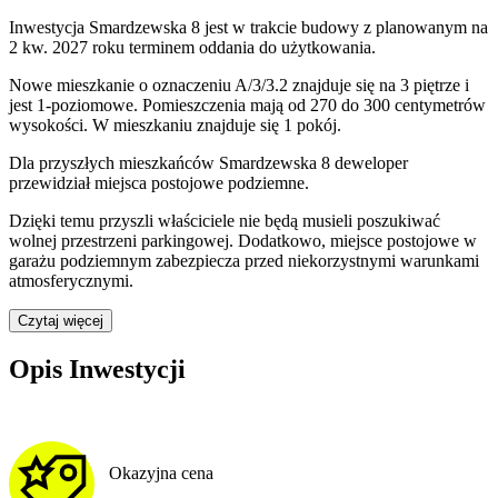
Inwestycja Smardzewska 8 jest w trakcie budowy z planowanym na
2 kw. 2027 roku terminem oddania do użytkowania
.
Nowe mieszkanie
o oznaczeniu
A/3/3.2
znajduje się na 3 piętrze
i
jest
1
-poziomow
e
. Pomieszczenia mają
od 270 do 300
centymetrów
wysokości. W
mieszkaniu
znajduje
się
1
pokój
.
Dla przyszłych mieszkańców
Smardzewska 8
deweloper
przewidział
miejsca postojowe podziemne
.
Dzięki temu przyszli właściciele nie będą musieli poszukiwać
wolnej przestrzeni parkingowej.
Dodatkowo, miejsce postojowe w
garażu podziemnym zabezpiecza przed niekorzystnymi warunkami
atmosferycznymi.
Czytaj więcej
Opis Inwestycji
Okazyjna cena