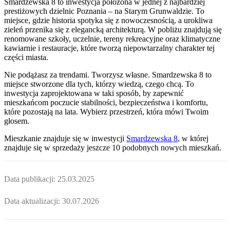
Smardzewska 8 to inwestycja położona w jednej z najbardziej
prestiżowych dzielnic Poznania – na Starym Grunwaldzie. To
miejsce, gdzie historia spotyka się z nowoczesnością, a urokliwa
zieleń przenika się z elegancką architekturą. W pobliżu znajdują się
renomowane szkoły, uczelnie, tereny rekreacyjne oraz klimatyczne
kawiarnie i restauracje, które tworzą niepowtarzalny charakter tej
części miasta.
Nie podążasz za trendami. Tworzysz własne. Smardzewska 8 to
miejsce stworzone dla tych, którzy wiedzą, czego chcą. To
inwestycja zaprojektowana w taki sposób, by zapewnić
mieszkańcom poczucie stabilności, bezpieczeństwa i komfortu,
które pozostają na lata. Wybierz przestrzeń, która mówi Twoim
głosem.
Mieszkanie
znajduje się w inwestycji
Smardzewska 8
, w której
znajduje
się w sprzedaży jeszcze
10
podobnych nowych mieszkań
.
Data publikacji:
25.03.2025
Data aktualizacji:
30.07.2026