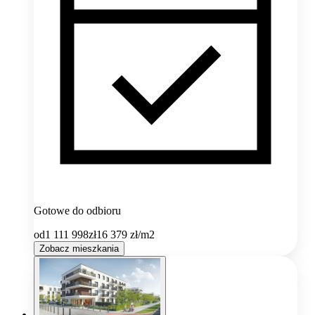
Gotowe do odbioru
od
1 111 998
zł
16 379
zł/m2
Zobacz mieszkania