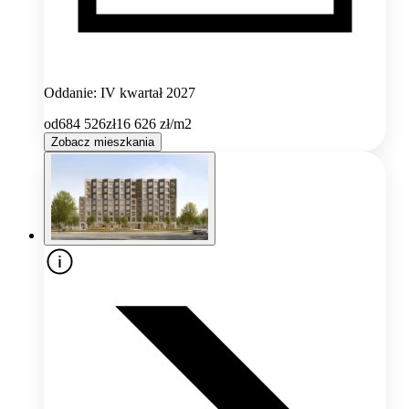
Oddanie: IV kwartał 2027
od
684 526
zł
16 626
zł/m2
Zobacz mieszkania