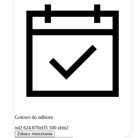
Gotowe do odbioru
od
2 624 870
zł
35 500
zł/m2
Zobacz mieszkania