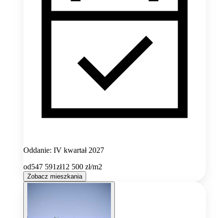
Oddanie: IV kwartał 2027
od
547 591
zł
12 500
zł/m2
Zobacz mieszkania